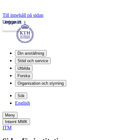
Till innehåll på sidan
Logga in
Intranät
Din anställning
Stöd och service
Utbilda
Forska
Organisation och styrning
Sök
English
Meny
Internt MMK
ITM