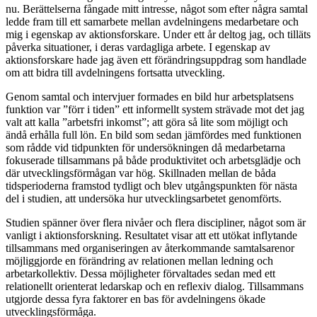
nu. Berättelserna fångade mitt intresse, något som efter några samtal
ledde fram till ett samarbete mellan avdelningens medarbetare och
mig i egenskap av aktionsforskare. Under ett år deltog jag, och tilläts
påverka situationer, i deras vardagliga arbete. I egenskap av
aktionsforskare hade jag även ett förändringsuppdrag som handlade
om att bidra till avdelningens fortsatta utveckling.
Genom samtal och intervjuer formades en bild hur arbetsplatsens
funktion var ”förr i tiden” ett informellt system strävade mot det jag
valt att kalla ”arbetsfri inkomst”; att göra så lite som möjligt och
ändå erhålla full lön. En bild som sedan jämfördes med funktionen
som rådde vid tidpunkten för undersökningen då medarbetarna
fokuserade tillsammans på både produktivitet och arbetsglädje och
där utvecklingsförmågan var hög. Skillnaden mellan de båda
tidsperioderna framstod tydligt och blev utgångspunkten för nästa
del i studien, att undersöka hur utvecklingsarbetet genomförts.
Studien spänner över flera nivåer och flera discipliner, något som är
vanligt i aktionsforskning. Resultatet visar att ett utökat inflytande
tillsammans med organiseringen av återkommande samtalsarenor
möjliggjorde en förändring av relationen mellan ledning och
arbetarkollektiv. Dessa möjligheter förvaltades sedan med ett
relationellt orienterat ledarskap och en reflexiv dialog. Tillsammans
utgjorde dessa fyra faktorer en bas för avdelningens ökade
utvecklingsförmåga.