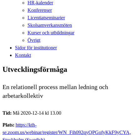
HR-kalender
Konferenser
Licentiatseminarier
Skolsamverkansmöten
Kurser och utbildningar
Övrigt
Sidor för institutioner
Kontakt
Utvecklingsförmåga
En relationell process mellan ledning och
arbetarkollektiv
Tid:
Må 2020-12-14 kl 13.00
Plats:
https://kth-
se.zoom.us/webinar/register/WN_Fih092qyQPGofyKkF9yCYA,
Stockholm (Swedish)