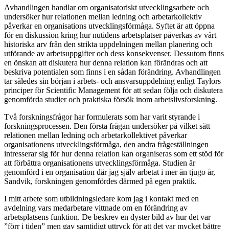
Avhandlingen handlar om organisatoriskt utvecklingsarbete och
undersöker hur relationen mellan ledning och arbetarkollektiv
påverkar en organisations utvecklingsförmåga. Syftet är att öppna
för en diskussion kring hur nutidens arbetsplatser påverkas av vårt
historiska arv från den strikta uppdelningen mellan planering och
utförande av arbetsuppgifter och dess konsekvenser. Dessutom finns
en önskan att diskutera hur denna relation kan förändras och att
beskriva potentialen som finns i en sådan förändring. Avhandlingen
tar således sin början i arbets- och ansvarsuppdelning enligt Taylors
principer för Scientific Management för att sedan följa och diskutera
genomförda studier och praktiska försök inom arbetslivsforskning.
Två forskningsfrågor har formulerats som har varit styrande i
forskningsprocessen. Den första frågan undersöker på vilket sätt
relationen mellan ledning och arbetarkollektivet påverkar
organisationens utvecklingsförmåga, den andra frågeställningen
intresserar sig för hur denna relation kan organiseras som ett stöd för
att förbättra organisationens utvecklingsförmåga. Studien är
genomförd i en organisation där jag själv arbetat i mer än tjugo år,
Sandvik, forskningen genomfördes därmed på egen praktik.
I mitt arbete som utbildningsledare kom jag i kontakt med en
avdelning vars medarbetare vittnade om en förändring av
arbetsplatsens funktion. De beskrev en dyster bild av hur det var
”förr i tiden” men gav samtidigt uttryck för att det var mycket bättre