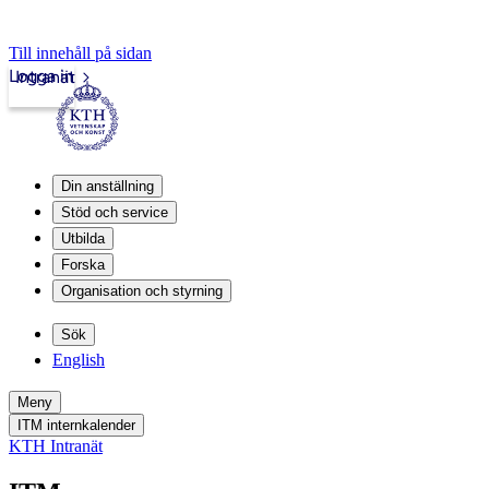
Till innehåll på sidan
Logga in
Intranät
Din anställning
Stöd och service
Utbilda
Forska
Organisation och styrning
Sök
English
Meny
ITM internkalender
KTH Intranät