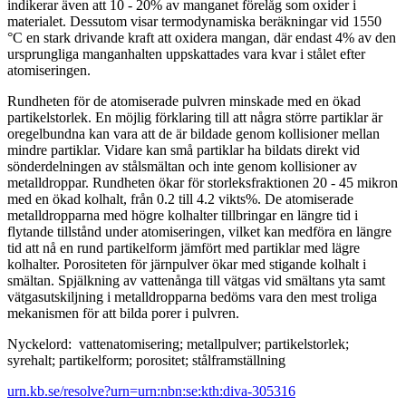
indikerar även att 10 - 20% av manganet förelåg som oxider i
materialet. Dessutom visar termodynamiska beräkningar vid 1550
°C en stark drivande kraft att oxidera mangan, där endast 4% av den
ursprungliga manganhalten uppskattades vara kvar i stålet efter
atomiseringen.
Rundheten för de atomiserade pulvren minskade med en ökad
partikelstorlek. En möjlig förklaring till att några större partiklar är
oregelbundna kan vara att de är bildade genom kollisioner mellan
mindre partiklar. Vidare kan små partiklar ha bildats direkt vid
sönderdelningen av stålsmältan och inte genom kollisioner av
metalldroppar. Rundheten ökar för storleksfraktionen 20 - 45 mikron
med en ökad kolhalt, från 0.2 till 4.2 vikts%. De atomiserade
metalldropparna med högre kolhalter tillbringar en längre tid i
flytande tillstånd under atomiseringen, vilket kan medföra en längre
tid att nå en rund partikelform jämfört med partiklar med lägre
kolhalter. Porositeten för järnpulver ökar med stigande kolhalt i
smältan. Spjälkning av vattenånga till vätgas vid smältans yta samt
vätgasutskiljning i metalldropparna bedöms vara den mest troliga
mekanismen för att bilda porer i pulvren.
Nyckelord: vattenatomisering; metallpulver; partikelstorlek;
syrehalt; partikelform; porositet; stålframställning
urn.kb.se/resolve?urn=urn:nbn:se:kth:diva-305316