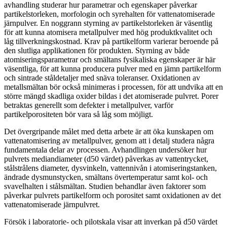
avhandling studerar hur parametrar och egenskaper påverkar
partikelstorleken, morfologin och syrehalten för vattenatomiserade
järnpulver. En noggrann styrning av partikelstorleken är väsentlig
för att kunna atomisera metallpulver med hög produktkvalitet och
låg tillverkningskostnad. Krav på partikelform varierar beroende på
den slutliga applikationen för produkten. Styrning av både
atomiseringsparametrar och smältans fysikaliska egenskaper är här
väsentliga, för att kunna producera pulver med en jämn partikelform
och sintrade ståldetaljer med snäva toleranser. Oxidationen av
metallsmältan bör också minimeras i processen, för att undvika att en
större mängd skadliga oxider bildas i det atomiserade pulvret. Porer
betraktas generellt som defekter i metallpulver, varför
partikelporositeten bör vara så låg som möjligt.
Det övergripande målet med detta arbete är att öka kunskapen om
vattenatomisering av metallpulver, genom att i detalj studera några
fundamentala delar av processen. Avhandlingen undersöker hur
pulvrets mediandiameter (d50 värdet) påverkas av vattentrycket,
stålstrålens diameter, dysvinkeln, vattennivån i atomiseringstanken,
ändrade dysmunstycken, smältans övertemperatur samt kol- och
svavelhalten i stålsmältan. Studien behandlar även faktorer som
påverkar pulvrets partikelform och porositet samt oxidationen av det
vattenatomiserade järnpulvret.
Försök i laboratorie- och pilotskala visar att inverkan på d50 värdet