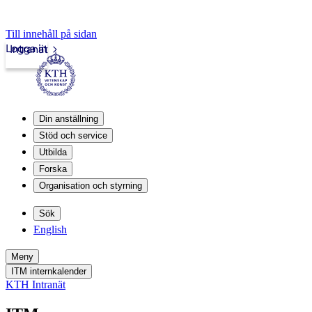
Till innehåll på sidan
Logga in
Intranät
Din anställning
Stöd och service
Utbilda
Forska
Organisation och styrning
Sök
English
Meny
ITM internkalender
KTH Intranät