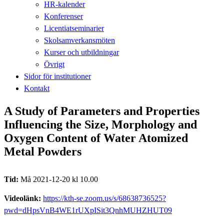
HR-kalender
Konferenser
Licentiatseminarier
Skolsamverkansmöten
Kurser och utbildningar
Övrigt
Sidor för institutioner
Kontakt
A Study of Parameters and Properties
Influencing the Size, Morphology and
Oxygen Content of Water Atomized
Metal Powders
Tid:
Må 2021-12-20 kl 10.00
Videolänk:
https://kth-se.zoom.us/s/68638736525?
pwd=dHpsVnB4WE1rUXpISit3QnhMUHZHUT09