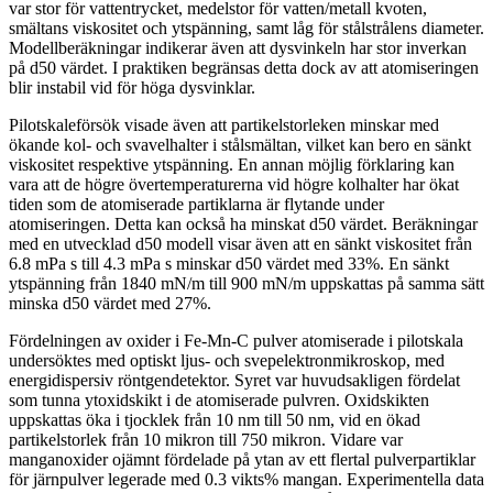
var stor för vattentrycket, medelstor för vatten/metall kvoten,
smältans viskositet och ytspänning, samt låg för stålstrålens diameter.
Modellberäkningar indikerar även att dysvinkeln har stor inverkan
på d50 värdet. I praktiken begränsas detta dock av att atomiseringen
blir instabil vid för höga dysvinklar.
Pilotskaleförsök visade även att partikelstorleken minskar med
ökande kol- och svavelhalter i stålsmältan, vilket kan bero en sänkt
viskositet respektive ytspänning. En annan möjlig förklaring kan
vara att de högre övertemperaturerna vid högre kolhalter har ökat
tiden som de atomiserade partiklarna är flytande under
atomiseringen. Detta kan också ha minskat d50 värdet. Beräkningar
med en utvecklad d50 modell visar även att en sänkt viskositet från
6.8 mPa s till 4.3 mPa s minskar d50 värdet med 33%. En sänkt
ytspänning från 1840 mN/m till 900 mN/m uppskattas på samma sätt
minska d50 värdet med 27%.
Fördelningen av oxider i Fe-Mn-C pulver atomiserade i pilotskala
undersöktes med optiskt ljus- och svepelektronmikroskop, med
energidispersiv röntgendetektor. Syret var huvudsakligen fördelat
som tunna ytoxidskikt i de atomiserade pulvren. Oxidskikten
uppskattas öka i tjocklek från 10 nm till 50 nm, vid en ökad
partikelstorlek från 10 mikron till 750 mikron. Vidare var
manganoxider ojämnt fördelade på ytan av ett flertal pulverpartiklar
för järnpulver legerade med 0.3 vikts% mangan. Experimentella data