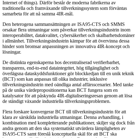
Internet of things). Därför består de moderna fabrikerna av
traditionella och framväxande tillverkningssystem som förväntas
samarbeta för att nå samma 4IR-mål.
Den heterogena sammansättningen av ISA95-CTS och SMMS
orsakar flera utmaningar som påverkar tillverkningsindustrin inom
interoperabilitet, datakvalitet, cybersäkerhet och skalbarhetsdomäner
i allmänhet. Tillverkningsindustrin kämpar för att övervinna dessa
hinder som bromsar anpassningen av innovativa 4IR-koncept och
lösningar.
De distinkta egenskaperna hos decentraliserad verifierbarhet,
transparens, end-to-end dataintegritet, hög tillgänglighet och
överlägsna dataskyddsfunktioner gör blockkedjan till en unik teknik
(BCT) som kan anpassas till olika industrier, inklusive
tillverkningsindustrin med oändliga antal affärsscenarier. Med tanke
på de unika värdepropositionerna kan BCT fungera som en
katalysator för att påskynda 4IR-digitaliseringsresan genom att lösa
de ständigt växande industriella tillverkningsproblemen.
Flera forskare konvergerar BCT till tillverkningsindustrin för att
klara av särskilda industriella utmaningar. Denna avhandling, i
kombination med kompletterande publikationer, skiljer sig dock från
andra genom att den ska systematiskt utvärdera lämpligheten av
ISA95-CTS samt föreslå konceptuella skäl för att BCT ska