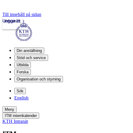
Till innehåll på sidan
Logga in
Intranät
Din anställning
Stöd och service
Utbilda
Forska
Organisation och styrning
Sök
English
Meny
ITM internkalender
KTH Intranät