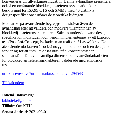
konvergeras till tillverkningsindustrin. Denna avhandling presenterar
också en omfattande blockkedjan-referenssystemarkitektur
beskrivning för ISA95-CTS och SMMS med 40 distinkta
designspecifikationer utöver de teoretiska bidragen.
Med tanke på ovanstående begreppsram, strävar även denna
avhandling efter att validera och motivera tillämpningen av
blockkedjan-referensarkitekturen. Således undersöks varje design
specifikation individuellt och genom implementering av ett koncept
test (Proof-of-Concept) lyckades man realisera 31 av 40 krav. De
återstående nio kraven är också noggrant itererade och en detaljerad
förklaring för att utesluta dessa krav från koncept testet är
sammanställt. Därav är samtliga dimensioner av användarbarheten
för blockkedjan-referensarkitekturen validerade med empiriska
resultat.
urn.kb.se/resolve?urn=urn:nbn:se:kth:diva-294543
Till kalendern
Innehållsansvarig:
biblioteket@kth.se
Tillhör
: Om KTH
Senast ändrad
:
2021-09-01