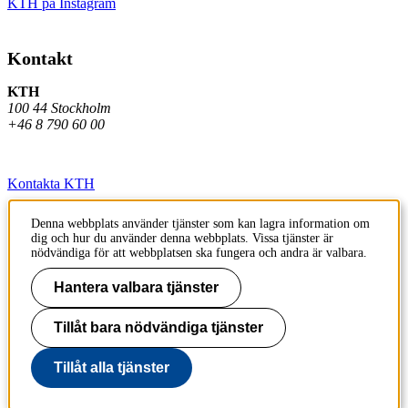
KTH på Instagram
Kontakt
KTH
100 44 Stockholm
+46 8 790 60 00
Kontakta KTH
Jobba på KTH
Denna webbplats använder tjänster som kan lagra information om
dig och hur du använder denna webbplats. Vissa tjänster är
Press och media
nödvändiga för att webbplatsen ska fungera och andra är valbara.
Faktura och betalning KTH
Hantera valbara tjänster
Om KTH:s webbplatser
Tillåt bara nödvändiga tjänster
Tillgänglighetsredogörelse
Tillåt alla tjänster
Till sidans topp