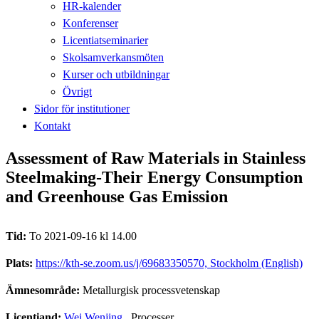
HR-kalender
Konferenser
Licentiatseminarier
Skolsamverkansmöten
Kurser och utbildningar
Övrigt
Sidor för institutioner
Kontakt
Assessment of Raw Materials in Stainless
Steelmaking-Their Energy Consumption
and Greenhouse Gas Emission
Tid:
To 2021-09-16 kl 14.00
Plats:
https://kth-se.zoom.us/j/69683350570, Stockholm (English)
Ämnesområde:
Metallurgisk processvetenskap
Licentiand:
Wei Wenjing
, Processer