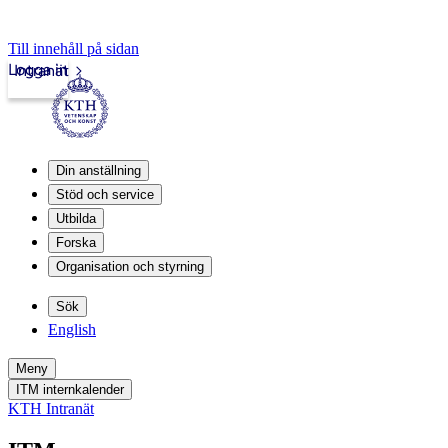
Till innehåll på sidan
Logga in
Intranät
Din anställning
Stöd och service
Utbilda
Forska
Organisation och styrning
Sök
English
Meny
ITM internkalender
KTH Intranät