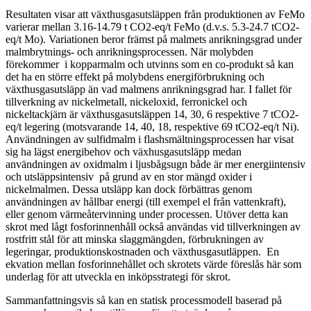
Resultaten visar att växthusgasutsläppen från produktionen av FeMo
varierar mellan 3.16-14.79 t CO2-eq/t FeMo (d.v.s. 5.3-24.7 tCO2-
eq/t Mo). Variationen beror främst på malmets anrikningsgrad under
malmbrytnings- och anrikningsprocessen. När molybden
förekommer i kopparmalm och utvinns som en co-produkt så kan
det ha en större effekt på molybdens energiförbrukning och
växthusgasutsläpp än vad malmens anrikningsgrad har. I fallet för
tillverkning av nickelmetall, nickeloxid, ferronickel och
nickeltackjärn är växthusgasutsläppen 14, 30, 6 respektive 7 tCO2-
eq/t legering (motsvarande 14, 40, 18, respektive 69 tCO2-eq/t Ni).
Användningen av sulfidmalm i flashsmältningsprocessen har visat
sig ha lägst energibehov och växhusgasutsläpp medan
användningen av oxidmalm i ljusbågsugn både är mer energiintensiv
och utsläppsintensiv på grund av en stor mängd oxider i
nickelmalmen. Dessa utsläpp kan dock förbättras genom
användningen av hållbar energi (till exempel el från vattenkraft),
eller genom värmeåtervinning under processen. Utöver detta kan
skrot med lågt fosforinnenhåll också användas vid tillverkningen av
rostfritt stål för att minska slaggmängden, förbrukningen av
legeringar, produktionskostnaden och växthusgasutläppen. En
ekvation mellan fosforinnehållet och skrotets värde föreslås här som
underlag för att utveckla en inköpsstrategi för skrot.
Sammanfattningsvis så kan en statisk processmodell baserad på