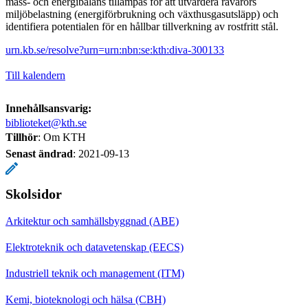
mass- och energibalans tillämpas för att utvärdera råvarors
miljöbelastning (energiförbrukning och växthusgasutsläpp) och
identifiera potentialen för en hållbar tillverkning av rostfritt stål.
urn.kb.se/resolve?urn=urn:nbn:se:kth:diva-300133
Till kalendern
Innehållsansvarig:
biblioteket@kth.se
Tillhör
: Om KTH
Senast ändrad
:
2021-09-13
Skolsidor
Arkitektur och samhällsbyggnad (ABE)
Elektroteknik och datavetenskap (EECS)
Industriell teknik och management (ITM)
Kemi, bioteknologi och hälsa (CBH)