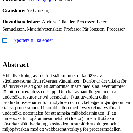
Granskare:
Ye Guozhu,
Huvudhandledare:
Anders Tilliander, Processer; Peter
Samuelsson, Materialvetenskap; Professor Pär Jönsson, Processer
Exportera till kalender
Abstract
Vid tillverkning av rostfritt stål kommer cirka 68% av
växthusgaserna ifrån råvaruanvändningen. Därför är det viktigt för
ståltillverkare att göra en samordnad insats med sina levenrantörer
för att reducera dessa utsläpp. Den här avhandlingen ämnar att
undersöka råvaror ur två perspektiv: i) att utvärdera olika
produktionsscenarier för molybden och nickelleggeringar genom en
statisk processmodell i kombination med livscykelanalys för att
undersöka potentialen för att minska miljöbelastningen; ii) att
undersöka hur spårämnesinnehållet (fosfor) i rostfritt stålskrot
påverkar ståltillverkningskostnaden, resursförbrukningen och
miljöpåverkan med ett webbaserat verktyg för processmodellen.