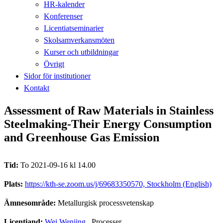
HR-kalender
Konferenser
Licentiatseminarier
Skolsamverkansmöten
Kurser och utbildningar
Övrigt
Sidor för institutioner
Kontakt
Assessment of Raw Materials in Stainless
Steelmaking-Their Energy Consumption
and Greenhouse Gas Emission
Tid:
To 2021-09-16 kl 14.00
Plats:
https://kth-se.zoom.us/j/69683350570, Stockholm (English)
Ämnesområde:
Metallurgisk processvetenskap
Licentiand:
Wei Wenjing
, Processer