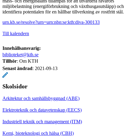
mass- och energibalans tillämpas för att utvärdera råvarors
miljöbelastning (energiförbrukning och växthusgasutsläpp) och
identifiera potentialen för en hållbar tillverkning av rostfritt stål.
urn.kb.se/resolve?urn=urn:nbn:se:kth:diva-300133
Till kalendern
Innehållsansvarig:
biblioteket@kth.se
Tillhör
: Om KTH
Senast ändrad
:
2021-09-13
Skolsidor
Arkitektur och samhällsbyggnad (ABE)
Elektroteknik och datavetenskap (EECS)
Industriell teknik och management (ITM)
Kemi, bioteknologi och hälsa (CBH)