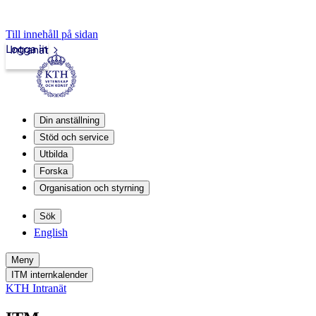
Till innehåll på sidan
Logga in
Intranät
Din anställning
Stöd och service
Utbilda
Forska
Organisation och styrning
Sök
English
Meny
ITM internkalender
KTH Intranät