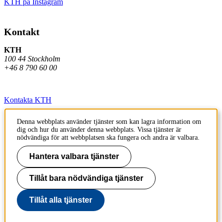
KTH på Instagram
Kontakt
KTH
100 44 Stockholm
+46 8 790 60 00
Kontakta KTH
Jobba på KTH
Denna webbplats använder tjänster som kan lagra information om
dig och hur du använder denna webbplats. Vissa tjänster är
Press och media
nödvändiga för att webbplatsen ska fungera och andra är valbara.
Faktura och betalning KTH
Hantera valbara tjänster
Om KTH:s webbplatser
Tillåt bara nödvändiga tjänster
Tillgänglighetsredogörelse
Tillåt alla tjänster
Till sidans topp