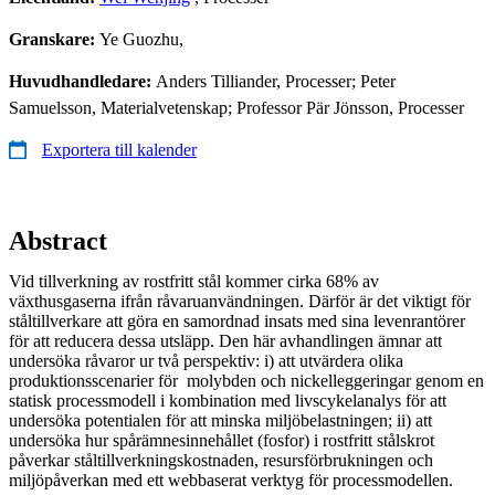
Granskare:
Ye Guozhu,
Huvudhandledare:
Anders Tilliander, Processer; Peter
Samuelsson, Materialvetenskap; Professor Pär Jönsson, Processer
Exportera till kalender
Abstract
Vid tillverkning av rostfritt stål kommer cirka 68% av
växthusgaserna ifrån råvaruanvändningen. Därför är det viktigt för
ståltillverkare att göra en samordnad insats med sina levenrantörer
för att reducera dessa utsläpp. Den här avhandlingen ämnar att
undersöka råvaror ur två perspektiv: i) att utvärdera olika
produktionsscenarier för molybden och nickelleggeringar genom en
statisk processmodell i kombination med livscykelanalys för att
undersöka potentialen för att minska miljöbelastningen; ii) att
undersöka hur spårämnesinnehållet (fosfor) i rostfritt stålskrot
påverkar ståltillverkningskostnaden, resursförbrukningen och
miljöpåverkan med ett webbaserat verktyg för processmodellen.