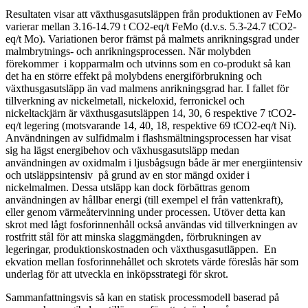
Resultaten visar att växthusgasutsläppen från produktionen av FeMo
varierar mellan 3.16-14.79 t CO2-eq/t FeMo (d.v.s. 5.3-24.7 tCO2-
eq/t Mo). Variationen beror främst på malmets anrikningsgrad under
malmbrytnings- och anrikningsprocessen. När molybden
förekommer i kopparmalm och utvinns som en co-produkt så kan
det ha en större effekt på molybdens energiförbrukning och
växthusgasutsläpp än vad malmens anrikningsgrad har. I fallet för
tillverkning av nickelmetall, nickeloxid, ferronickel och
nickeltackjärn är växthusgasutsläppen 14, 30, 6 respektive 7 tCO2-
eq/t legering (motsvarande 14, 40, 18, respektive 69 tCO2-eq/t Ni).
Användningen av sulfidmalm i flashsmältningsprocessen har visat
sig ha lägst energibehov och växhusgasutsläpp medan
användningen av oxidmalm i ljusbågsugn både är mer energiintensiv
och utsläppsintensiv på grund av en stor mängd oxider i
nickelmalmen. Dessa utsläpp kan dock förbättras genom
användningen av hållbar energi (till exempel el från vattenkraft),
eller genom värmeåtervinning under processen. Utöver detta kan
skrot med lågt fosforinnenhåll också användas vid tillverkningen av
rostfritt stål för att minska slaggmängden, förbrukningen av
legeringar, produktionskostnaden och växthusgasutläppen. En
ekvation mellan fosforinnehållet och skrotets värde föreslås här som
underlag för att utveckla en inköpsstrategi för skrot.
Sammanfattningsvis så kan en statisk processmodell baserad på