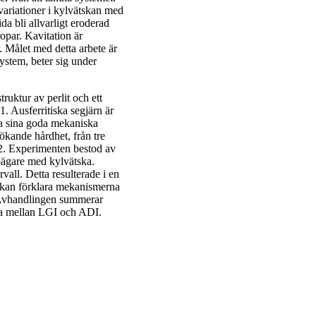
ariationer i kylvätskan med
ida bli allvarligt eroderad
par. Kavitation är
. Målet med detta arbete är
system, beter sig under
truktur av perlit och ett
. Ausferritiska segjärn är
ga sina goda mekaniska
̈kande hårdhet, från tre
 2. Experimenten bestod av
 bägare med kylvätska.
vall. Detta resulterade i en
 kan förklara mekanismerna
l. Avhandlingen summerar
ena mellan LGI och ADI.