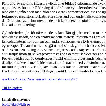
På grund av motorns intensiva vibrationer bildas återkommande tryckv
uppkomst av bubblor. Efter lång tid i drift kan cylinderfodrets våta uts
med ökad ytråhet och med bildande av erosionmönster och erosionsgro
förknippad med stora förluster pga stillestånd och underhållskostnader
därför att analysera hur nuvarande, och kandiderande gjutjärn för kyl
kavitationsexponering.
Cylinderfoder görs för närvarande av lamellärt gjutjärn med en matriss
nätverk av steadit, och en analys av detta material presenteras i artikel 1
kandidatmaterial för pumpar och andra komponenter i kylsystemet p
egenskaper. Tre ausferritiska segjärn med sfärisk grafit och successivt o
olika värmebehandlingar av samma segjärnsbatch analyseras i artikel
ett ultraljudshorn till vilket prover fästes och därefter sänktes ner i en
Proven vägdes och fotograferades i SEM enligt förutbestämda tidsinter
detaljerad sekvens med bilder som, i kombination med viktsförlusten,
för initiering och utveckling av kavitationsskador i nämnda materia
fynden som presenteras i de bifogade artiklarna och jämför beteend
urn.kb.se/resolve?urn=urn:nbn:se:kth:diva-303477
Till kalendern
Innehållsansvarig:
biblioteket@kth.se