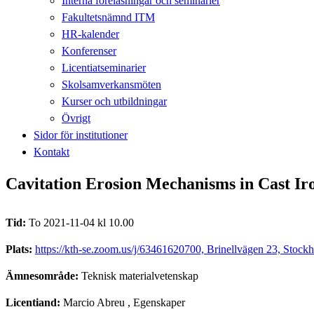
Interna föreläsningar och seminarier
Fakultetsnämnd ITM
HR-kalender
Konferenser
Licentiatseminarier
Skolsamverkansmöten
Kurser och utbildningar
Övrigt
Sidor för institutioner
Kontakt
Cavitation Erosion Mechanisms in Cast Ir
Tid:
To 2021-11-04 kl 10.00
Plats:
https://kth-se.zoom.us/j/63461620700, Brinellvägen 23, Stock
Ämnesområde:
Teknisk materialvetenskap
Licentiand:
Marcio Abreu
, Egenskaper