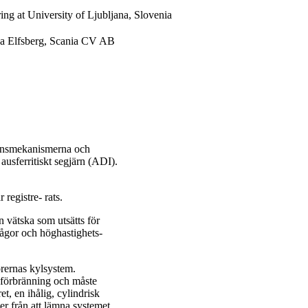
ng at University of Ljubljana, Slovenia
ica Elfsberg, Scania CV AB
ionsmekanismerna och
ausferritiskt segjärn (ADI).
 registre- rats.
ätska som utsätts för
ågor och höghastighets-
orernas kylsystem.
örbränning och måste
t, en ihålig, cylindrisk
från att lämna systemet.