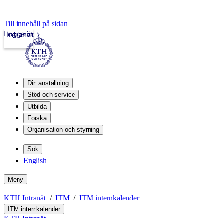
Till innehåll på sidan
Logga in
Intranät
Din anställning
Stöd och service
Utbilda
Forska
Organisation och styrning
Sök
English
Meny
KTH Intranät
ITM
ITM internkalender
ITM internkalender