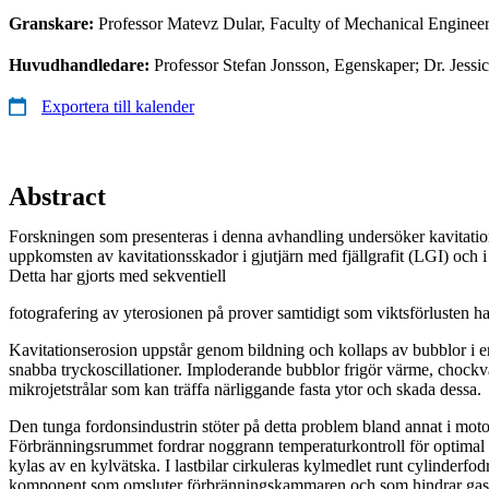
Granskare:
Professor Matevz Dular, Faculty of Mechanical Engineeri
Huvudhandledare:
Professor Stefan Jonsson, Egenskaper; Dr. Jess
Exportera till kalender
Abstract
Forskningen som presenteras i denna avhandling undersöker kavitat
uppkomsten av kavitationsskador i gjutjärn med fjällgrafit (LGI) och i 
Detta har gjorts med sekventiell
fotografering av yterosionen på prover samtidigt som viktsförlusten har
Kavitationserosion uppstår genom bildning och kollaps av bubblor i en v
snabba tryckoscillationer. Imploderande bubblor frigör värme, chockv
mikrojetstrålar som kan träffa närliggande fasta ytor och skada dessa.
Den tunga fordonsindustrin stöter på detta problem bland annat i mot
Förbränningsrummet fordrar noggrann temperaturkontroll för optimal f
kylas av en kylvätska. I lastbilar cirkuleras kylmedlet runt cylinderfodre
komponent som omsluter förbränningskammaren och som hindrar gaser 