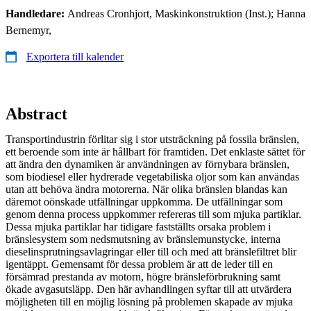
Handledare:
Andreas Cronhjort, Maskinkonstruktion (Inst.); Hanna
Bernemyr,
Exportera till kalender
Abstract
Transportindustrin förlitar sig i stor utsträckning på fossila bränslen,
ett beroende som inte är hållbart för framtiden. Det enklaste sättet för
att ändra den dynamiken är användningen av förnybara bränslen,
som biodiesel eller hydrerade vegetabiliska oljor som kan användas
utan att behöva ändra motorerna. När olika bränslen blandas kan
däremot oönskade utfällningar uppkomma. De utfällningar som
genom denna process uppkommer refereras till som mjuka partiklar.
Dessa mjuka partiklar har tidigare fastställts orsaka problem i
bränslesystem som nedsmutsning av bränslemunstycke, interna
dieselinsprutningsavlagringar eller till och med att bränslefiltret blir
igentäppt. Gemensamt för dessa problem är att de leder till en
försämrad prestanda av motorn, högre bränsleförbrukning samt
ökade avgasutsläpp. Den här avhandlingen syftar till att utvärdera
möjligheten till en möjlig lösning på problemen skapade av mjuka