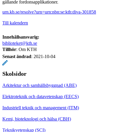
gällande fordonsapplikationer.
urn.kb.se/resolve?urn=urn:nbn:se:kth:diva-301858
Till kalendern
Innehållsansvarig:
biblioteket@kth.se
Tillhör
: Om KTH
Senast ändrad
:
2021-10-04
Skolsidor
Arkitektur och samhällsbyggnad (ABE)
Elektroteknik och datavetenskap (EECS)
Industriell teknik och management (ITM)
Kemi, bioteknologi och hälsa (CBH)
Teknikvetenskap (SCI)