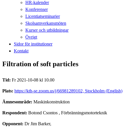
HR-kalender
Konferenser
Licentiatseminarier
Skolsamverkansmöten
Kurser och utbildningar
Övrigt
Sidor för institutioner
Kontakt
Filtration of soft particles
Tid:
Fr 2021-10-08 kl 10.00
Plats:
https://kth-se.zoom.us/j/66981289102, Stockholm (English)
Ämnesområde:
Maskinkonstruktion
Respondent:
Botond Csontos
, Förbränningsmotorteknik
Opponent:
Dr Jim Barker,