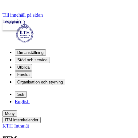
Till innehåll på sidan
Logga in
Intranät
Din anställning
Stöd och service
Utbilda
Forska
Organisation och styrning
Sök
English
Meny
ITM internkalender
KTH Intranät