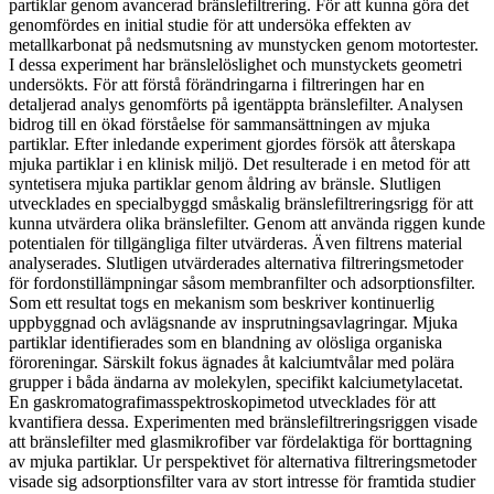
partiklar genom avancerad bränslefiltrering. För att kunna göra det
genomfördes en initial studie för att undersöka effekten av
metallkarbonat på nedsmutsning av munstycken genom motortester.
I dessa experiment har bränslelöslighet och munstyckets geometri
undersökts. För att förstå förändringarna i filtreringen har en
detaljerad analys genomförts på igentäppta bränslefilter. Analysen
bidrog till en ökad förståelse för sammansättningen av mjuka
partiklar. Efter inledande experiment gjordes försök att återskapa
mjuka partiklar i en klinisk miljö. Det resulterade i en metod för att
syntetisera mjuka partiklar genom åldring av bränsle. Slutligen
utvecklades en specialbyggd småskalig bränslefiltreringsrigg för att
kunna utvärdera olika bränslefilter. Genom att använda riggen kunde
potentialen för tillgängliga filter utvärderas. Även filtrens material
analyserades. Slutligen utvärderades alternativa filtreringsmetoder
för fordonstillämpningar såsom membranfilter och adsorptionsfilter.
Som ett resultat togs en mekanism som beskriver kontinuerlig
uppbyggnad och avlägsnande av insprutningsavlagringar. Mjuka
partiklar identifierades som en blandning av olösliga organiska
föroreningar. Särskilt fokus ägnades åt kalciumtvålar med polära
grupper i båda ändarna av molekylen, specifikt kalciumetylacetat.
En gaskromatografimasspektroskopimetod utvecklades för att
kvantifiera dessa. Experimenten med bränslefiltreringsriggen visade
att bränslefilter med glasmikrofiber var fördelaktiga för borttagning
av mjuka partiklar. Ur perspektivet för alternativa filtreringsmetoder
visade sig adsorptionsfilter vara av stort intresse för framtida studier