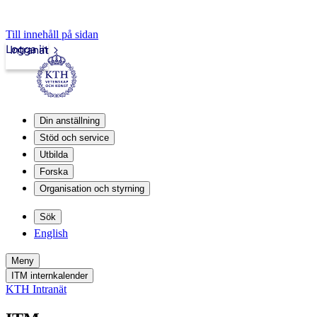
Till innehåll på sidan
Logga in
Intranät
Din anställning
Stöd och service
Utbilda
Forska
Organisation och styrning
Sök
English
Meny
ITM internkalender
KTH Intranät