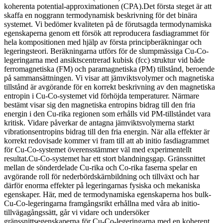
koherenta potential-approximationen (CPA).Det första steget är att
skaffa en noggrann termodynamisk beskrivning för det binära
systemet. Vi bedömer kvaliteten på de förutsagda termodynamiska
egenskaperna genom ett försök att reproducera fasdiagrammet för
hela kompositionen med hjälp av första principberäkningar och
legeringsteori. Beräkningarna utförs för de slumpmässiga Cu-Co-
legeringarna med ansiktscentrerad kubisk (fcc) struktur vid både
ferromagnetiska (FM) och paramagnetiska (PM) tillstånd, beroende
på sammansättningen. Vi visar att jämviktsvolymer och magnetiska
tillstånd är avgörande för en korrekt beskrivning av den magnetiska
entropin i Cu-Co-systemet vid förhöjda temperaturer. Närmare
bestämt visar sig den magnetiska entropins bidrag till den fria
energin i den Cu-rika regionen som erhålls vid PM-tillståndet vara
kritisk. Vidare påverkar de antagna jämviktsvolymerna starkt
vibrationsentropins bidrag till den fria energin. När alla effekter är
korrekt redovisade kommer vi fram till att ab initio fasdiagrammet
för Cu-Co-systemet överensstämmer väl med experimentellt
resultat.Cu-Co-systemet har ett stort blandningsgap. Gränssnittet
mellan de sönderdelade Cu-rika och Co-rika faserna spelar en
avgörande roll för nederbördskärnbildning och tillväxt och har
därför enorma effekter på legeringarnas fysiska och mekaniska
egenskaper. Här, med de termodynamiska egenskaperna hos bulk-
Cu-Co-legeringarna framgångsrikt erhållna med våra ab initio-
tillvägagångssätt, går vi vidare och undersöker
gränssnittsegenskaperna för Cu-Co-legeringarna med en koherent