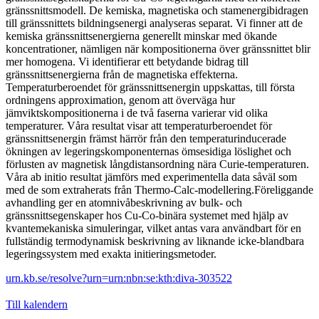
gränssnittsmodell. De kemiska, magnetiska och stamenergibidragen
till gränssnittets bildningsenergi analyseras separat. Vi finner att de
kemiska gränssnittsenergierna generellt minskar med ökande
koncentrationer, nämligen när kompositionerna över gränssnittet blir
mer homogena. Vi identifierar ett betydande bidrag till
gränssnittsenergierna från de magnetiska effekterna.
Temperaturberoendet för gränssnittsenergin uppskattas, till första
ordningens approximation, genom att överväga hur
jämviktskompositionerna i de två faserna varierar vid olika
temperaturer. Våra resultat visar att temperaturberoendet för
gränssnittsenergin främst härrör från den temperaturinducerade
ökningen av legeringskomponenternas ömsesidiga löslighet och
förlusten av magnetisk långdistansordning nära Curie-temperaturen.
Våra ab initio resultat jämförs med experimentella data såväl som
med de som extraherats från Thermo-Calc-modellering.Föreliggande
avhandling ger en atomnivåbeskrivning av bulk- och
gränssnittsegenskaper hos Cu-Co-binära systemet med hjälp av
kvantemekaniska simuleringar, vilket antas vara användbart för en
fullständig termodynamisk beskrivning av liknande icke-blandbara
legeringssystem med exakta initieringsmetoder.
urn.kb.se/resolve?urn=urn:nbn:se:kth:diva-303522
Till kalendern