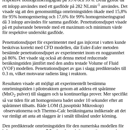
-1
ett inlopp användes med ett gasflöde på 282 NLmin
användes. Det
visade sig att den genomsnittliga omrörningstiden ökade med 15,8%
för 95% homogenisering och 17,6% för 99% homogeniseringsgrad
då 3 inlopp användes för samma gasflöde. Penetrationsdjupet visade
på ett pulserande beteende med ett maximum och minimum värde
för respektive undersökt gasflöde.
Penetrationsdjupet för experimentet med gas injicerat i vatten kunde
beskrivas korrekt med CFD modellen, där Euler-Euler metoden
bestämde penetrationsdjupet av experimentet inom en noggrannhet
på 86%. Det visade sig också att denna metod reducerade
beräkningstiden jämfört med den andra testade Volume of Fluid
(VOF) modellen. Penetrationsdjupet av gas i slagg predikterades till
0.3 m, vilket motsvarar radiens läng i reaktorn.
Resultaten visade att möjligt att experimentellt bestämma
omrörningstiden i pilotreaktorn genom att addera ett spårämne
(MnO
pulver) till slaggen och ta kontinuerliga prover. Mer specifikt
2
så var tiden för att homogenisera badet under 10 sekunder efter att
spårämnet tillsatts. Både LOM (Ljusoptiskt Mikroskop)
observationerna och Thermo-Calc beräkningarna indikerade att det
var rimligt att anta att slaggen är i smält tillstånd under körning.
Den predikterade omrörningstiden för den numeriska modellen för