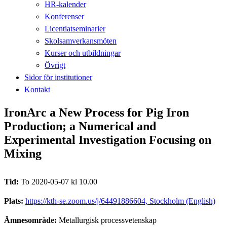
HR-kalender
Konferenser
Licentiatseminarier
Skolsamverkansmöten
Kurser och utbildningar
Övrigt
Sidor för institutioner
Kontakt
IronArc a New Process for Pig Iron
Production; a Numerical and
Experimental Investigation Focusing on
Mixing
Tid:
To 2020-05-07 kl 10.00
Plats:
https://kth-se.zoom.us/j/64491886604, Stockholm (English)
Ämnesområde:
Metallurgisk processvetenskap