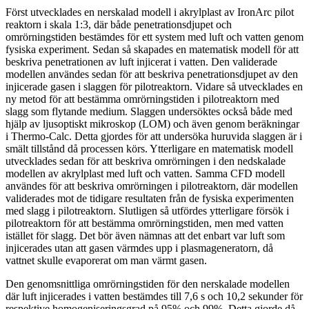
Först utvecklades en nerskalad modell i akrylplast av IronArc pilot
reaktorn i skala 1:3, där både penetrationsdjupet och
omrörningstiden bestämdes för ett system med luft och vatten genom
fysiska experiment. Sedan så skapades en matematisk modell för att
beskriva penetrationen av luft injicerat i vatten. Den validerade
modellen användes sedan för att beskriva penetrationsdjupet av den
injicerade gasen i slaggen för pilotreaktorn. Vidare så utvecklades en
ny metod för att bestämma omrörningstiden i pilotreaktorn med
slagg som flytande medium. Slaggen undersöktes också både med
hjälp av ljusoptiskt mikroskop (LOM) och även genom beräkningar
i Thermo-Calc. Detta gjordes för att undersöka huruvida slaggen är i
smält tillstånd då processen körs. Ytterligare en matematisk modell
utvecklades sedan för att beskriva omrörningen i den nedskalade
modellen av akrylplast med luft och vatten. Samma CFD modell
användes för att beskriva omrörningen i pilotreaktorn, där modellen
validerades mot de tidigare resultaten från de fysiska experimenten
med slagg i pilotreaktorn. Slutligen så utfördes ytterligare försök i
pilotreaktorn för att bestämma omrörningstiden, men med vatten
istället för slagg. Det bör även nämnas att det enbart var luft som
injicerades utan att gasen värmdes upp i plasmageneratorn, då
vattnet skulle evaporerat om man värmt gasen.
Den genomsnittliga omrörningstiden för den nerskalade modellen
där luft injicerades i vatten bestämdes till 7,6 s och 10,2 sekunder för
respektive homogeniseringsgrad på 95% och 99%. Detta gjorde då