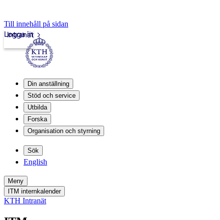
Till innehåll på sidan
Logga in
Intranät
Din anställning
Stöd och service
Utbilda
Forska
Organisation och styrning
Sök
English
Meny
ITM internkalender
KTH Intranät