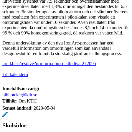
luft-vatten systemet var 7,5 sekunder och överensstämmer med
experimentresultaten med 1,3%. omrörningstiden bestämdes till 6.5
sekunder för simuleringen av pilotreaktorn och det stämmer överens
med resultaten från experimenten i pilotskalan som visade att
omrörningstiden var under 10 sekunder. Även resultaten från
experimenten då omörningstiden bestämdes 8,5 och 14 sekunder för
95 % och 99% homogeniseringsgrad, då reaktorn var vattenfylld.
Denna undersökning av den nya IronArc-processen har gett
värdefull information om omrörningen som kan användas i
designbeslut för en framtida storskalig järnframställningsprocess.
urn.kb.se/resolve?urn=urn:nbn:se:kth:diva-272095
Till kalendern
Innehållsansvarig:
biblioteket@kth.se
Tillhör
: Om KTH
Senast ändrad
:
2020-05-04
Skolsidor