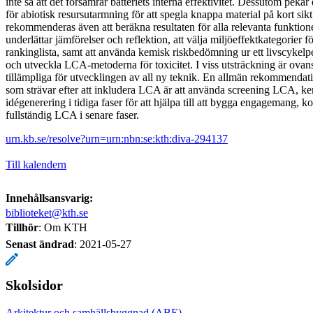
inte så att det försämrar batteriets interna effektivitet. Dessutom peka
för abiotisk resursutarmning för att spegla knappa material på kort sikt
rekommenderas även att beräkna resultaten för alla relevanta funktione
underlättar jämförelser och reflektion, att välja miljöeffektkategorier fö
rankinglista, samt att använda kemisk riskbedömning ur ett livscykelpe
och utveckla LCA-metoderna för toxicitet. I viss utsträckning är ov
tillämpliga för utvecklingen av all ny teknik. En allmän rekommendati
som strävar efter att inkludera LCA är att använda screening LCA, 
idégenerering i tidiga faser för att hjälpa till att bygga engagemang, 
fullständig LCA i senare faser.
urn.kb.se/resolve?urn=urn:nbn:se:kth:diva-294137
Till kalendern
Innehållsansvarig:
biblioteket@kth.se
Tillhör
: Om KTH
Senast ändrad
:
2021-05-27
Skolsidor
Arkitektur och samhällsbyggnad (ABE)