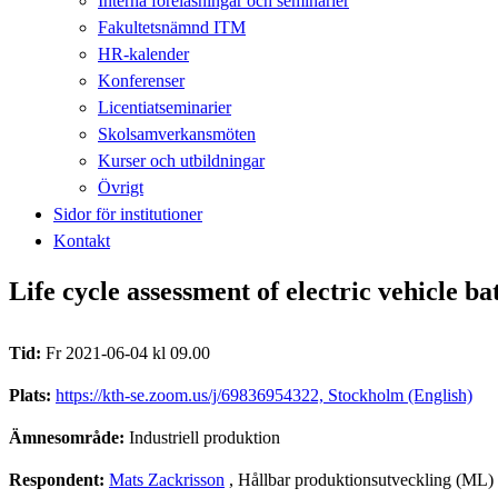
Interna föreläsningar och seminarier
Fakultetsnämnd ITM
HR-kalender
Konferenser
Licentiatseminarier
Skolsamverkansmöten
Kurser och utbildningar
Övrigt
Sidor för institutioner
Kontakt
Life cycle assessment of electric vehicle b
Tid:
Fr 2021-06-04 kl 09.00
Plats:
https://kth-se.zoom.us/j/69836954322, Stockholm (English)
Ämnesområde:
Industriell produktion
Respondent:
Mats Zackrisson
, Hållbar produktionsutveckling (ML)