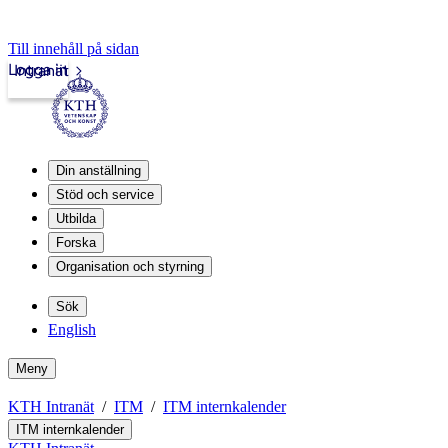
Till innehåll på sidan
Logga in
Intranät
Din anställning
Stöd och service
Utbilda
Forska
Organisation och styrning
Sök
English
Meny
KTH Intranät
ITM
ITM internkalender
ITM internkalender