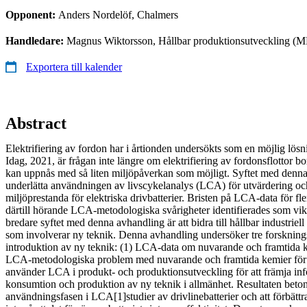
Opponent:
Anders Nordelöf, Chalmers
Handledare:
Magnus Wiktorsson, Hållbar produktionsutveckling (ML
Exportera till kalender
Abstract
Elektrifiering av fordon har i årtionden undersökts som en möjlig lös
Idag, 2021, är frågan inte längre om elektrifiering av fordonsflottor b
kan uppnås med så liten miljöpåverkan som möjligt. Syftet med denna 
underlätta användningen av livscykelanalys (LCA) för utvärdering och
miljöprestanda för elektriska drivbatterier. Bristen på LCA-data för fl
därtill hörande LCA-metodologiska svårigheter identifierades som vik
bredare syftet med denna avhandling är att bidra till hållbar industriel
som involverar ny teknik. Denna avhandling undersöker tre forskningsf
introduktion av ny teknik: (1) LCA-data om nuvarande och framtida kem
LCA-metodologiska problem med nuvarande och framtida kemier för l
använder LCA i produkt- och produktionsutveckling för att främja inf
konsumtion och produktion av ny teknik i allmänhet. Resultaten betonar
användningsfasen i LCA[1]studier av drivlinebatterier och att förbättra