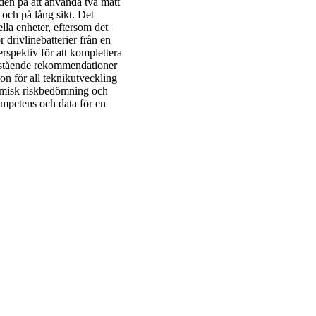
r den på att använda två mått
 och på lång sikt. Det
lla enheter, eftersom det
r drivlinebatterier från en
rspektiv för att komplettera
anstående rekommendationer
on för all teknikutveckling
kemisk riskbedömning och
kompetens och data för en