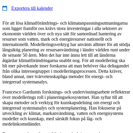
Exportera till kalender
För att lösa klimatförändrings- och klimatanpassningsutmaningarna
som ligger framför oss krävs stora investeringar i alla sektorer av
ekonomin världen över och nya sätt för samordnad hantering av
resurser som vatten, mark och energiresurser nationellt och
internationellt. Modelleringsverktyg har använts alltmer för att stödja
långsiktig planering av resursanvändning i länder världen runt under
de senaste 50 åren. Men det har inte ännu lett till att länderna
åtgärdar klimatförändringarna snabbt nog. För att modellering ska
bli mer påverkande inser forskarna att man behöver öka deltagandet
från olika intressegrupper i modelleringsprocessen. Detta kräver,
bland annat, mer tvärvetenskapliga metoder för energi- och
integrerad systemanalys.
Francesco Gardumis forsknings- och undervisningsarbete reflekterar
över modellerings roll i planeringsekosystemet. Han syftar till att
skapa metoder och verktyg för kunskapsdelning om energi och
integrerad systemanalys och systemplanering. Han fokuserar på
utveckling av klimat, markanvändning, vatten och energisystems
modeller och kunskap, med särskilt fokus på låg- och
medelinkomstländer.