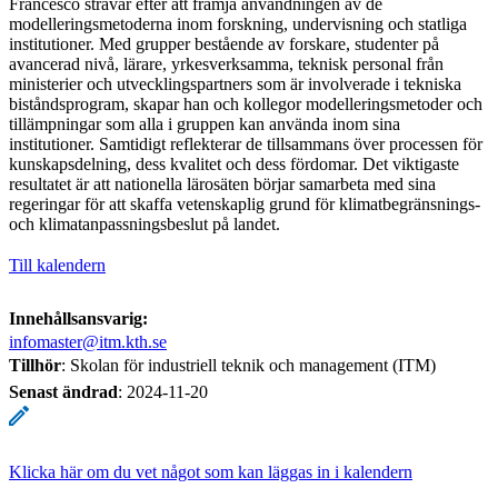
Francesco strävar efter att främja användningen av de
modelleringsmetoderna inom forskning, undervisning och statliga
institutioner. Med grupper bestående av forskare, studenter på
avancerad nivå, lärare, yrkesverksamma, teknisk personal från
ministerier och utvecklingspartners som är involverade i tekniska
biståndsprogram, skapar han och kollegor modelleringsmetoder och
tillämpningar som alla i gruppen kan använda inom sina
institutioner. Samtidigt reflekterar de tillsammans över processen för
kunskapsdelning, dess kvalitet och dess fördomar. Det viktigaste
resultatet är att nationella lärosäten börjar samarbeta med sina
regeringar för att skaffa vetenskaplig grund för klimatbegränsnings-
och klimatanpassningsbeslut på landet.
Till kalendern
Innehållsansvarig:
infomaster@itm.kth.se
Tillhör
: Skolan för industriell teknik och management (ITM)
Senast ändrad
:
2024-11-20
Klicka här om du vet något som kan läggas in i kalendern