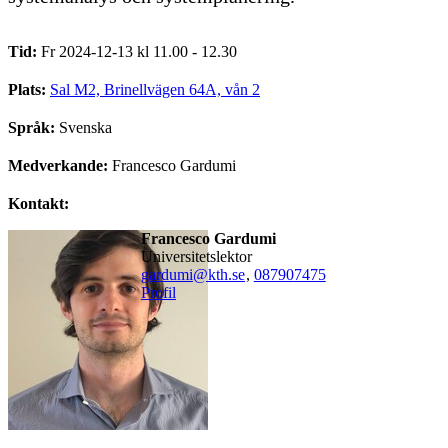
Tid:
Fr 2024-12-13 kl 11.00 - 12.30
Plats:
Sal M2, Brinellvägen 64A, vån 2
Språk:
Svenska
Medverkande:
Francesco Gardumi
Kontakt:
Francesco Gardumi
universitetslektor
gardumi@kth.se
,
08790
7475
Profil