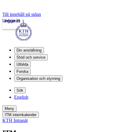
Till innehåll på sidan
Logga in
Intranät
Din anställning
Stöd och service
Utbilda
Forska
Organisation och styrning
Sök
English
Meny
ITM internkalender
KTH Intranät