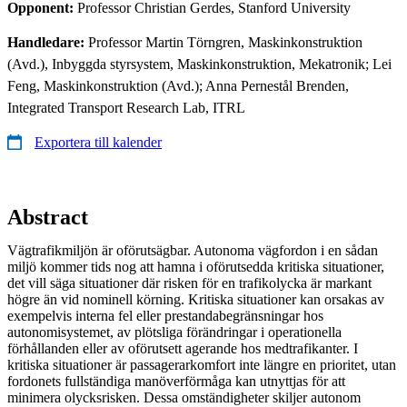
Opponent:
Professor Christian Gerdes, Stanford University
Handledare:
Professor Martin Törngren, Maskinkonstruktion
(Avd.), Inbyggda styrsystem, Maskinkonstruktion, Mekatronik; Lei
Feng, Maskinkonstruktion (Avd.); Anna Pernestål Brenden,
Integrated Transport Research Lab, ITRL
Exportera till kalender
Abstract
Vägtrafikmiljön är oförutsägbar. Autonoma vägfordon i en sådan
miljö kommer tids nog att hamna i oförutsedda kritiska situationer,
det vill säga situationer där risken för en trafikolycka är markant
högre än vid nominell körning. Kritiska situationer kan orsakas av
exempelvis interna fel eller prestandabegränsningar hos
autonomisystemet, av plötsliga förändringar i operationella
förhållanden eller av oförutsett agerande hos medtrafikanter. I
kritiska situationer är passagerarkomfort inte längre en prioritet, utan
fordonets fullständiga manöverförmåga kan utnyttjas för att
minimera olycksrisken. Dessa omständigheter skiljer autonom