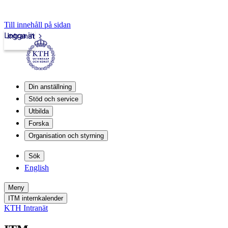
Till innehåll på sidan
Logga in
Intranät
Din anställning
Stöd och service
Utbilda
Forska
Organisation och styrning
Sök
English
Meny
ITM internkalender
KTH Intranät