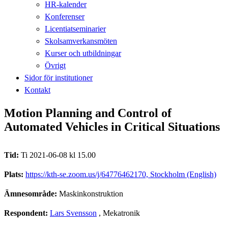
HR-kalender
Konferenser
Licentiatseminarier
Skolsamverkansmöten
Kurser och utbildningar
Övrigt
Sidor för institutioner
Kontakt
Motion Planning and Control of
Automated Vehicles in Critical Situations
Tid:
Ti 2021-06-08 kl 15.00
Plats:
https://kth-se.zoom.us/j/64776462170, Stockholm (English)
Ämnesområde:
Maskinkonstruktion
Respondent:
Lars Svensson
, Mekatronik