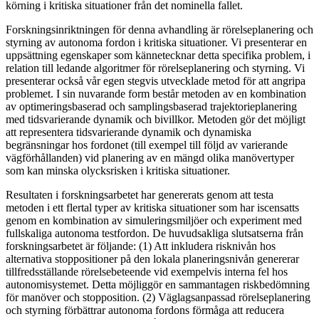
körning i kritiska situationer från det nominella fallet.
Forskningsinriktningen för denna avhandling är rörelseplanering och
styrning av autonoma fordon i kritiska situationer. Vi presenterar en
uppsättning egenskaper som kännetecknar detta specifika problem, i
relation till ledande algoritmer för rörelseplanering och styrning. Vi
presenterar också vår egen stegvis utvecklade metod för att angripa
problemet. I sin nuvarande form består metoden av en kombination
av optimeringsbaserad och samplingsbaserad trajektorieplanering
med tidsvarierande dynamik och bivillkor. Metoden gör det möjligt
att representera tidsvarierande dynamik och dynamiska
begränsningar hos fordonet (till exempel till följd av varierande
vägförhållanden) vid planering av en mängd olika manövertyper
som kan minska olycksrisken i kritiska situationer.
Resultaten i forskningsarbetet har genererats genom att testa
metoden i ett flertal typer av kritiska situationer som har iscensatts
genom en kombination av simuleringsmiljöer och experiment med
fullskaliga autonoma testfordon. De huvudsakliga slutsatserna från
forskningsarbetet är följande: (1) Att inkludera risknivån hos
alternativa stoppositioner på den lokala planeringsnivån genererar
tillfredsställande rörelsebeteende vid exempelvis interna fel hos
autonomisystemet. Detta möjliggör en sammantagen riskbedömning
för manöver och stopposition. (2) Väglagsanpassad rörelseplanering
och styrning förbättrar autonoma fordons förmåga att reducera