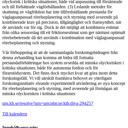
olycksrisk i kritiska situationer, både vid anpassning till försämrade
och till förbättrade vägförhållanden. (3) Ledande metoder för
skattning av vägfriktion har inte tillfredställande prestanda för
väglagsanpassad rörelseplanering och styrning med avseende på
kombinerade krav på precision, tillgänglighet och framsynthet, när
de används var för sig. Dock är det möjligt att kombinera estimat
från olika sensorslag till ett friktionsestimat som ger närmast optimalt
rörelsebeteende då det används i kombination med väglagsanpassad
rörelseplanering och styrning.
Vår förhoppning är att de sammanlagda forskningsbidragen från
denna avhandling kan komma att bidra till fortsatta
prestandaförbättringar hos system avsedda att minska olycksrisken i
kritiska situationer, både för autonoma fordon och för
förarstödsystem. Det finns dock mycket kvar att göra inom detta
forskningsfält. Vi vill särskilt framhäva behovet av ytterligare
forskningsinitiativ rörande experimentell utvärdering av nya koncept
för rörelseplanering och styrning, med avseende på förmågan att
minska olycksrisken i kritiska situationer.
urn.kb.se/resolve?urn=urn:nbn:se:kth:diva-294257
Till kalendern
Innehållsansvarig: