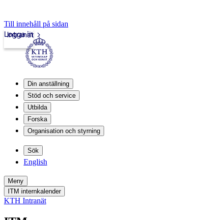
Till innehåll på sidan
Logga in
Intranät
Din anställning
Stöd och service
Utbilda
Forska
Organisation och styrning
Sök
English
Meny
ITM internkalender
KTH Intranät