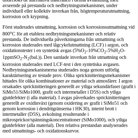
avseende på prestanda och nedbrytningsmekanismer, under
individuell eller kollektiv inverkan från, högtemperaturutmattning,
korrosion och krypning.
Först studerades utmattning, korrosion och korrosionsutmattning vid
o
800
C för att etablera nedbrytningsmekanismer och relativ
prestanda. De individuella påverkningarna från utmattning och
korrosion studerades med lågcykelutmattning (LCF) i argon, och
oxidationstester i en syntetisk avgas (5%O
-10%CO
-5%H
O-
2
2
2
1ppmSO
-N
(bal.)). Den samlade inverkan från utmattning och
2
2
korrosion studerades med LCF-test i den syntetiska avgasen.
Nedbrytningsmekanismerna studerades noga genom utförlig
karaktärisering av testade prov. Olika sprickinitieringsmekanismer
hittades för olika kombinationer av material och atmosfärer. I argon
orsakades sprickinitieringen generellt av ytliga sekundärfaser (grafit i
SiMo51/SiMo1000, grafit och intermetaller i D5S) och ytliga
gjutdefekter (i alla material). I avgas påverkades sprickinitieringen
generellt av oxidinväxt (genom oxidering av grafit i SiMo51 och
genom korrosion i dendritgränserna i HK30), internt brott i
intermetaller (D5S), avkolning resulterande i
mikrosprickor/spänningskoncentrationer (SiMo1000), och ytliga
gjutdefekter (alla material). Den relativa prestandan analyserades
med utmattnings- och oxidationskurvor.