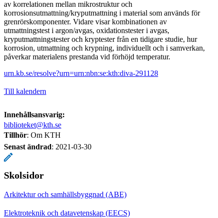
av korrelationen mellan mikrostruktur och
korrosionsutmattning/kryputmattning i material som används för
grenrörskomponenter. Vidare visar kombinationen av
utmattningstest i argon/avgas, oxidationstester i avgas,
kryputmattningstester och kryptester från en tidigare studie, hur
korrosion, utmattning och krypning, individuellt och i samverkan,
påverkar materialens prestanda vid förhöjd temperatur.
urn.kb.se/resolve?urn=urn:nbn:se:kth:diva-291128
Till kalendern
Innehållsansvarig:
biblioteket@kth.se
Tillhör
: Om KTH
Senast ändrad
:
2021-03-30
Skolsidor
Arkitektur och samhällsbyggnad (ABE)
Elektroteknik och datavetenskap (EECS)