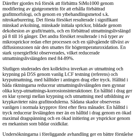
Därefter gjordes två försök att förbättra SiMo1000 genom
modifiering av gjutgeometrin för att erhålla förbättrad
grafitmorfologi, och genom en ytbehandlingsmetod s.k.
nitrokarburering. Det första försöket resulterade i signifikant
minskad avkolning, minskade initiala sprickor, bildade genom
dekohesion av grafit/matris, och en förbättrad utmattningslivslängd
på 8 till 16 gånger. Det andra försöket resulterade i två typer av
mikrosprickor redan efter processen och en självgående tillväxt av
diffusionszonen när den utsattes för högtemperaturoxidation. En
stark synergieffekt observerades, vilket reducerade
utmattningslivslängden med 84-89%.
Slutligen studerades den kollektiva inverkan av utmattning och
krypning på D5S genom vanlig LCF testning (referens) och
kryputmattning, med hålltider i antingen drag eller tryck. Hålltid i
båda riktningarna reducerar utmattningslivslängden men gynnar
olika kryp-utmattnings-korrosionsinteraktioner. En hålltid i drag ger
en klar synergi mellan krypning och utmattning med utbildning av
krypkaviteter nära grafitnodulerna. Sådana skador observeras
vanligen i normala krypprov först efter flera månader. En hålltid i
tryck reducerar livslängden mer än en hålltid i drag genom en ökad
maximal dragspänning och en ökad initiering av ytsprickor genom
en mekanism som bildar oxidkilar.
Undersökningarna i föreliggande avhandling ger en bättre förståelse