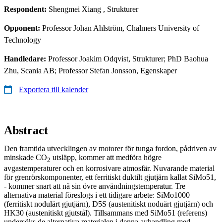
Respondent:
Shengmei Xiang
, Strukturer
Opponent:
Professor Johan Ahlström, Chalmers University of
Technology
Handledare:
Professor Joakim Odqvist, Strukturer; PhD Baohua
Zhu, Scania AB; Professor Stefan Jonsson, Egenskaper
Exportera till kalender
Abstract
Den framtida utvecklingen av motorer för tunga fordon, pådriven av
minskade CO
utsläpp, kommer att medföra högre
2
avgastemperaturer och en korrosivare atmosfär. Nuvarande material
för grenrörskomponenter, ett ferritiskt duktilt gjutjärn kallat SiMo51,
- kommer snart att nå sin övre användningstemperatur. Tre
alternativa material föreslogs i ett tidigare arbete: SiMo1000
(ferritiskt nodulärt gjutjärn), D5S (austenitiskt noduärt gjutjärn) och
HK30 (austenitiskt gjutstål). Tillsammans med SiMo51 (referens)
undersöks de alternativa materialen i denna avhandling med