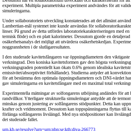
Dessutom har ett sollaboratorium utvecklats och karakteriserats för at
experiment. Multipla parametriska experiment andvändes för att valid
simuleringarna.
Under sollaboratoriets utveckling konstaterades att det allmänt anv
Lambertian-mål systemet inte kunde användas för sollaboratorikarakt
linser. På grund av detta utfördes laboratoriekarakteriseringen med en
termisk flöde) och en platt kalorimeter. Dessutom gjorde en detaljera
osäkerhetsanalys det möjligt att utvärdera osäkerhetskedjan. Experime
noggrannheten i de slutligaresultaten.
I den studerade kavitetsfångaren var öppningdiametern den viktigaste
verkningrad. Den koniska kavitetsformen gav den högsta verksnings
verkningsgraden potentiellt kan ökats 0.6% genom idealiska kavitetst
emissivitet/absorptivitet förhållande). Studierna antyder att konvekti
för att bestämma den optimala öppningsdiametern och DNI-värdet har 
gav simuleringarna en kavitetsfångare med en maximal total verknin
Experimentella mätningar av solfongarens utböjning andändes för att h
randvillkor. Ytterligare strukturella simuleringar antydde att de ter
minskas genom justering av solfångarens stödpunkter. Detta kan upp
krafter och vridmoment. Dessutom kan toppspänningarna flyttas till kal
förlänga solfångarens livslängd. Med nya stödpositioner kan livslän
det studerade fallet.
urn.kb.se/resolve?urn=urn:nbn:se:kth:diva-266773