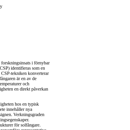
gy
forskningsinsats i förnybar
(CSP) identifieras som en
 I CSP-tekniken konverterar
lfångaren är en av de
temperaturer och
igheten en direkt påverkan
ligheten hos en typisk
ete innehåller nya
esignen. Verkningsgraden
ningsegenskaper.
ukturer för solfångare.