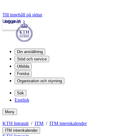
Till innehåll på sidan
Logga in
Intranät
Din anställning
Stöd och service
Utbilda
Forska
Organisation och styrning
Sök
English
Meny
KTH Intranät
ITM
ITM internkalender
ITM internkalender