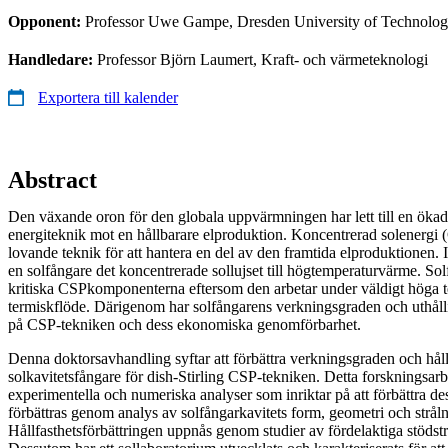
Opponent:
Professor Uwe Gampe, Dresden University of Technolo
Handledare:
Professor Björn Laumert, Kraft- och värmeteknologi
Exportera till kalender
Abstract
Den växande oron för den globala uppvärmningen har lett till en ökad 
energiteknik mot en hållbarare elproduktion. Koncentrerad solenergi 
lovande teknik för att hantera en del av den framtida elproduktionen.
en solfångare det koncentrerade sollujset till högtemperaturvärme. So
kritiska CSPkomponenterna eftersom den arbetar under väldigt höga 
termiskflöde. Därigenom har solfångarens verkningsgraden och uthåll
på CSP-tekniken och dess ekonomiska genomförbarhet.
Denna doktorsavhandling syftar att förbättra verkningsgraden och hål
solkavitetsfångare för dish-Stirling CSP-tekniken. Detta forskningsarb
experimentella och numeriska analyser som inriktar på att förbättra d
förbättras genom analys av solfångarkavitets form, geometri och strål
Hållfasthetsförbättringen uppnås genom studier av fördelaktiga stödstr