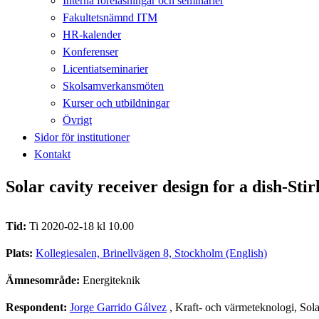
Interna föreläsningar och seminarier
Fakultetsnämnd ITM
HR-kalender
Konferenser
Licentiatseminarier
Skolsamverkansmöten
Kurser och utbildningar
Övrigt
Sidor för institutioner
Kontakt
Solar cavity receiver design for a dish-Stir
Tid:
Ti 2020-02-18 kl 10.00
Plats:
Kollegiesalen, Brinellvägen 8, Stockholm (English)
Ämnesområde:
Energiteknik
Respondent:
Jorge Garrido Gálvez
, Kraft- och värmeteknologi, Sol