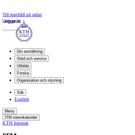
Till innehåll på sidan
Logga in
Intranät
Din anställning
Stöd och service
Utbilda
Forska
Organisation och styrning
Sök
English
Meny
ITM internkalender
KTH Intranät