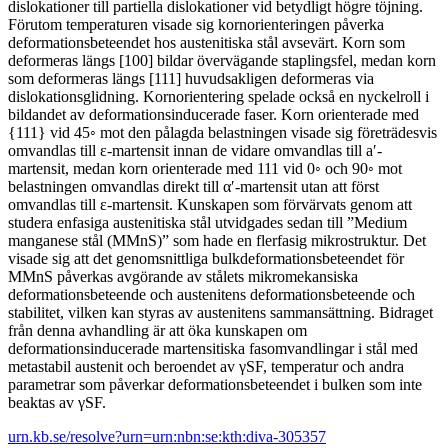
dislokationer till partiella dislokationer vid betydligt högre töjning.
Förutom temperaturen visade sig kornorienteringen påverka
deformationsbeteendet hos austenitiska stål avsevärt. Korn som
deformeras längs [100] bildar övervägande staplingsfel, medan korn
som deformeras längs [111] huvudsakligen deformeras via
dislokationsglidning. Kornorientering spelade också en nyckelroll i
bildandet av deformationsinducerade faser. Korn orienterade med
{111} vid 45◦ mot den pålagda belastningen visade sig företrädesvis
omvandlas till ε-martensit innan de vidare omvandlas till a′-
martensit, medan korn orienterade med 111 vid 0◦ och 90◦ mot
belastningen omvandlas direkt till α′-martensit utan att först
omvandlas till ε-martensit. Kunskapen som förvärvats genom att
studera enfasiga austenitiska stål utvidgades sedan till ”Medium
manganese stål (MMnS)” som hade en flerfasig mikrostruktur. Det
visade sig att det genomsnittliga bulkdeformationsbeteendet för
MMnS påverkas avgörande av stålets mikromekansiska
deformationsbeteende och austenitens deformationsbeteende och
stabilitet, vilken kan styras av austenitens sammansättning. Bidraget
från denna avhandling är att öka kunskapen om
deformationsinducerade martensitiska fasomvandlingar i stål med
metastabil austenit och beroendet av γSF, temperatur och andra
parametrar som påverkar deformationsbeteendet i bulken som inte
beaktas av γSF.
urn.kb.se/resolve?urn=urn:nbn:se:kth:diva-305357