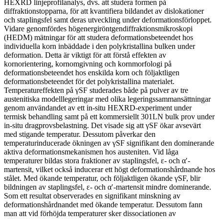
HEXRD linjeprofilanalys, dvs. att studera formen på
diffraktionstopparna, för att kvantifiera bildandet av dislokationer
och staplingsfel samt deras utveckling under deformationsförloppet.
Vidare genomfördes högenergiröntgendiffraktionsmikroskopi
(HEDM) mätningar för att studera deformationsbeteendet hos
individuella korn inbäddade i den polykristallina bulken under
deformation. Detta är viktigt för att förstå effekten av
kornorientering, kornomgivning och kornmorfologi på
deformationsbeteendet hos enskilda korn och följaktligen
deformationsbeteendet för det polykristallina materialet.
Temperatureffekten på γSF studerades både på pulver av tre
austenitiska modelllegeringar med olika legeringssammansättningar
genom användandet av ett in-situ HEXRD-experiment under
termisk behandling samt på ett kommersiellt 301LN bulk prov under
in-situ dragprovsbelastning. Det visade sig att γSF ökar avsevärt
med stigande temperatur. Dessutom påverkar den
temperaturinducerade ökningen av γSF signifikant den dominerande
aktiva deformationsmekanismen hos austeniten. Vid låga
temperaturer bildas stora fraktioner av staplingsfel, ε- och α′-
martensit, vilket också inducerar ett högt deformationshårdnande hos
stålet. Med ökande temperatur, och följaktligen ökande γSF, blir
bildningen av staplingsfel, ε- och α′-martensit mindre dominerande.
Som ett resultat observerades en signifikant minskning av
deformationshårdnandet med ökande temperatur. Dessutom fann
man att vid förhöjda temperaturer sker dissociationen av