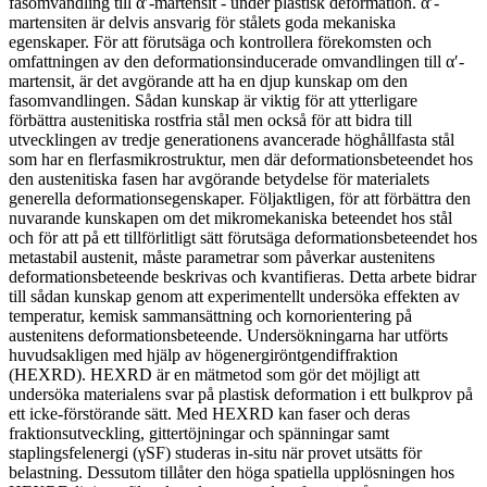
fasomvandling till α′-martensit - under plastisk deformation. α′-
martensiten är delvis ansvarig för stålets goda mekaniska
egenskaper. För att förutsäga och kontrollera förekomsten och
omfattningen av den deformationsinducerade omvandlingen till α′-
martensit, är det avgörande att ha en djup kunskap om den
fasomvandlingen. Sådan kunskap är viktig för att ytterligare
förbättra austenitiska rostfria stål men också för att bidra till
utvecklingen av tredje generationens avancerade höghållfasta stål
som har en flerfasmikrostruktur, men där deformationsbeteendet hos
den austenitiska fasen har avgörande betydelse för materialets
generella deformationsegenskaper. Följaktligen, för att förbättra den
nuvarande kunskapen om det mikromekaniska beteendet hos stål
och för att på ett tillförlitligt sätt förutsäga deformationsbeteendet hos
metastabil austenit, måste parametrar som påverkar austenitens
deformationsbeteende beskrivas och kvantifieras. Detta arbete bidrar
till sådan kunskap genom att experimentellt undersöka effekten av
temperatur, kemisk sammansättning och kornorientering på
austenitens deformationsbeteende. Undersökningarna har utförts
huvudsakligen med hjälp av högenergiröntgendiffraktion
(HEXRD). HEXRD är en mätmetod som gör det möjligt att
undersöka materialens svar på plastisk deformation i ett bulkprov på
ett icke-förstörande sätt. Med HEXRD kan faser och deras
fraktionsutveckling, gittertöjningar och spänningar samt
staplingsfelenergi (γSF) studeras in-situ när provet utsätts för
belastning. Dessutom tillåter den höga spatiella upplösningen hos