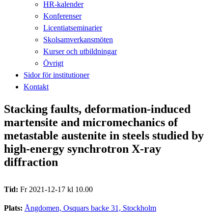
HR-kalender
Konferenser
Licentiatseminarier
Skolsamverkansmöten
Kurser och utbildningar
Övrigt
Sidor för institutioner
Kontakt
Stacking faults, deformation-induced
martensite and micromechanics of
metastable austenite in steels studied by
high-energy synchrotron X-ray
diffraction
Tid:
Fr 2021-12-17 kl 10.00
Plats:
Ångdomen, Osquars backe 31, Stockholm