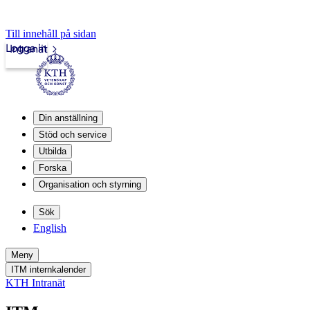
Till innehåll på sidan
Logga in
Intranät
Din anställning
Stöd och service
Utbilda
Forska
Organisation och styrning
Sök
English
Meny
ITM internkalender
KTH Intranät