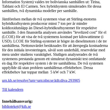
Information System) valdes tre bolivianska samhällen ut: Tirina,
Tablani och El Carmen. Sex hybridsystem simulerades för dessa
samhällen, två dynamiska modeller per samhälle.
Jämförelsen mellan de två systemen visar att Stirling-motorns
hybridkraftsystem producerar minst 7 ton per år mindre
koldioxidutsläpp än Diesel-hybridkraftsystemet för respektive
samhälle. I den finansiella analysen användes ”levelized cost” för el
(LCOE) för att visa de två systemens kostnad per kilowattimme (i
USD). LCOE för Stirling-systemet är högre än dieselmotorn i de tre
samhällena. Nettonuvärdet beräknades för att återspegla kostnaderna
för den initiala investeringen, såväl som underhåll, reservdelar med
mera under studiens varaktighet. Slutligen analyserades de två
systemens prestanda genom ett simulerat dynamiskt test omfattande
en dag för respektive system i de tre samhällena. De två systemen
uppfyllde då utan problem samhällenas effektbehov. Dessa
effektbehov har toppar mellan 5 kW och 7 kW.
urn.kb.se/resolve?urn=urn:nbn:se:kth:diva-293905
Till kalendern
Innehållsansvarig:
biblioteket@kth.se