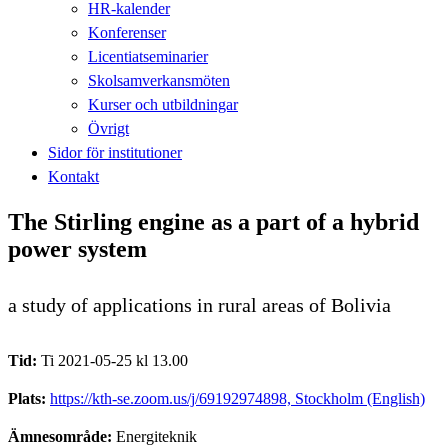
HR-kalender
Konferenser
Licentiatseminarier
Skolsamverkansmöten
Kurser och utbildningar
Övrigt
Sidor för institutioner
Kontakt
The Stirling engine as a part of a hybrid
power system
a study of applications in rural areas of Bolivia
Tid:
Ti 2021-05-25 kl 13.00
Plats:
https://kth-se.zoom.us/j/69192974898, Stockholm (English)
Ämnesområde:
Energiteknik