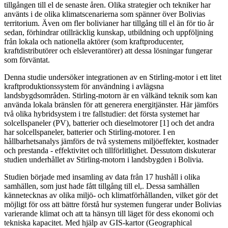
tillgången till el de senaste åren. Olika strategier och tekniker har
använts i de olika klimatscenarierna som spänner över Bolivias
territorium. Även om fler bolivianer har tillgång till el än för tio år
sedan, förhindrar otillräcklig kunskap, utbildning och uppföljning
från lokala och nationella aktörer (som kraftproducenter,
kraftdistributörer och elsleverantörer) att dessa lösningar fungerar
som förväntat.
Denna studie undersöker integrationen av en Stirling-motor i ett litet
kraftproduktionssystem för användning i avlägsna
landsbygdsområden. Stirling-motorn är en välkänd teknik som kan
använda lokala bränslen för att generera energitjänster. Här jämförs
två olika hybridsystem i tre fallstudier: det första systemet har
solcellspaneler (PV), batterier och dieselmotorer [1] och det andra
har solcellspaneler, batterier och Stirling-motorer. I en
hållbarhetsanalys jämförs de två systemens miljöeffekter, kostnader
och prestanda - effektivitet och tillförlitlighet. Dessutom diskuterar
studien underhållet av Stirling-motorn i landsbygden i Bolivia.
Studien började med insamling av data från 17 hushåll i olika
samhällen, som just hade fått tillgång till el,. Dessa samhällen
kännetecknas av olika miljö- och klimatförhållanden, vilket gör det
möjligt för oss att bättre förstå hur systemen fungerar under Bolivias
varierande klimat och att ta hänsyn till läget för dess ekonomi och
tekniska kapacitet. Med hjälp av GIS-kartor (Geographical