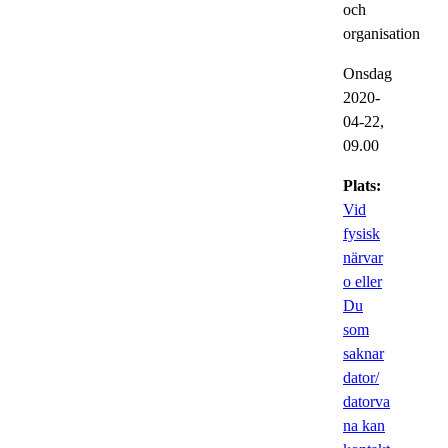
och
organisation
Onsdag
2020-
04-22,
09.00
Plats:
Vid
fysisk
närvar
o eller
Du
som
saknar
dator/
datorva
na kan