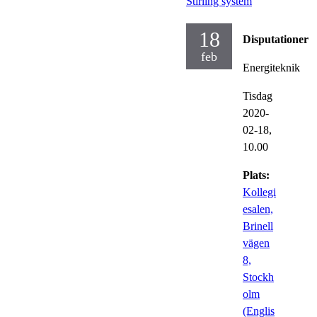
Stirling system
18
Disputationer
feb
Energiteknik
Tisdag
2020-
02-18,
10.00
Plats:
Kollegi
esalen,
Brinell
vägen
8,
Stockh
olm
(Englis