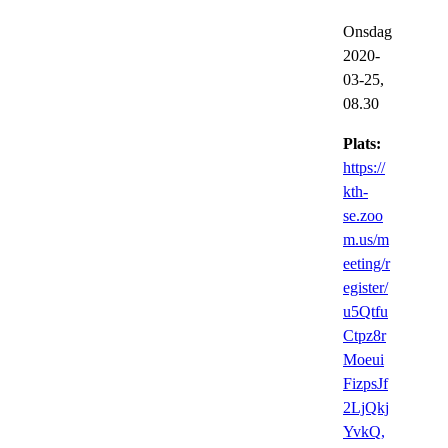
Onsdag
2020-
03-25,
08.30
Plats:
https://
kth-
se.zoo
m.us/m
eeting/r
egister/
u5Qtfu
Ctpz8r
Moeui
FizpsJf
2LjQkj
YvkQ,