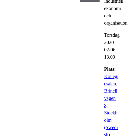
Industriell
ekonomi
och
organisation
Torsdag
2020-
02-06,
13.00
Plats:
Kollegi
esalen,
Brinell
vägen
8,
Stockh
olm
(Swedi
sh)