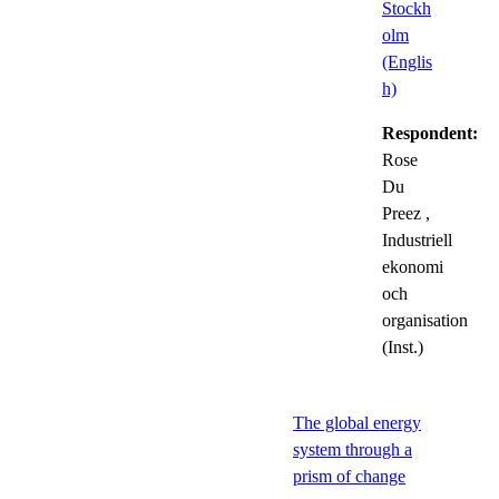
Stockh
olm
(Englis
h)
Respondent:
Rose
Du
Preez
,
Industriell
ekonomi
och
organisation
(Inst.)
The global energy
system through a
prism of change