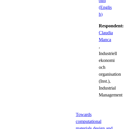
olm
(Englis
h)
Respondent:
Claudia
Manca
,
Industriell
ekonomi
och
organisation
(Inst.),
Industrial
Management
Towards
computational
materials design and