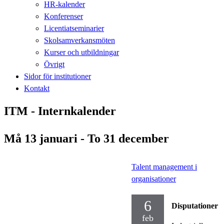
HR-kalender
Konferenser
Licentiatseminarier
Skolsamverkansmöten
Kurser och utbildningar
Övrigt
Sidor för institutioner
Kontakt
ITM - Internkalender
Må 13 januari - To 31 december
Talent management i
organisationer
6
Disputationer
feb