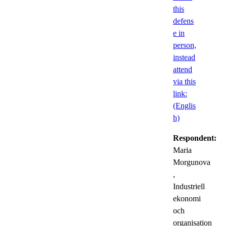
this
defens
e in
person,
instead
attend
via this
link:
(Englis
h)
Respondent:
Maria
Morgunova
,
Industriell
ekonomi
och
organisation