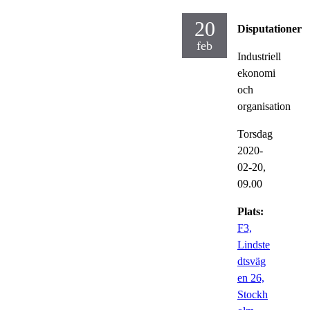
20
Disputationer
feb
Industriell
ekonomi
och
organisation
Torsdag
2020-
02-20,
09.00
Plats:
F3,
Lindste
dtsväg
en 26,
Stockh