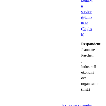
kontakt
a
service
@itm.k
th.se
(Englis
h)
Respondent:
Jeannette
Paschen
,
Industriell
ekonomi
och
organisation
(Inst.)
Exploring synergies