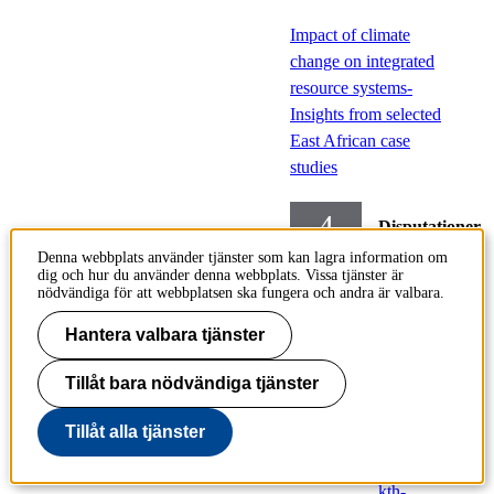
Impact of climate
change on integrated
resource systems-
Insights from selected
East African case
studies
4
Disputationer
maj
Denna webbplats använder tjänster som kan lagra information om
Energiteknik
dig och hur du använder denna webbplats. Vissa tjänster är
nödvändiga för att webbplatsen ska fungera och andra är valbara.
Måndag
Hantera valbara tjänster
2020-
05-04,
Tillåt bara nödvändiga tjänster
10.00
Tillåt alla tjänster
Plats:
https://
kth-