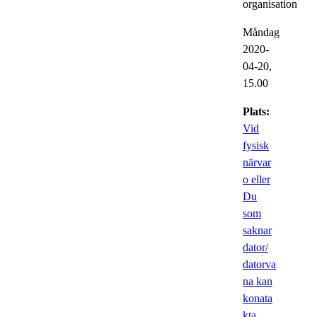
organisation
Måndag
2020-
04-20,
15.00
Plats:
Vid
fysisk
närvar
o eller
Du
som
saknar
dator/
datorva
na kan
konata
kta