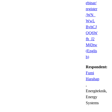
ebinar/
register
/WN_
WwL
BvhCJ
QQ6W
fh_J2
MjDtw
(Englis
h)
Respondent:
Fumi
Harahap
,
Energiteknik,
Energy
Systems