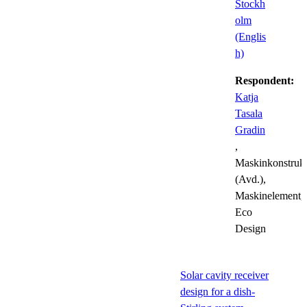
Stockh
olm
(Englis
h)
Respondent:
Katja
Tasala
Gradin
,
Maskinkonstrukt
(Avd.),
Maskinelement,
Eco
Design
Solar cavity receiver
design for a dish-