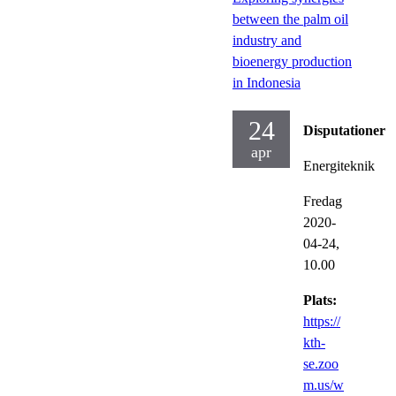
between the palm oil
industry and
bioenergy production
in Indonesia
24
Disputationer
apr
Energiteknik
Fredag
2020-
04-24,
10.00
Plats:
https://
kth-
se.zoo
m.us/w