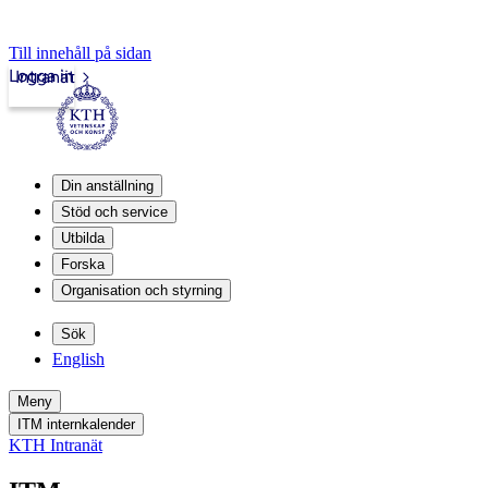
Till innehåll på sidan
Logga in
Intranät
Din anställning
Stöd och service
Utbilda
Forska
Organisation och styrning
Sök
English
Meny
ITM internkalender
KTH Intranät