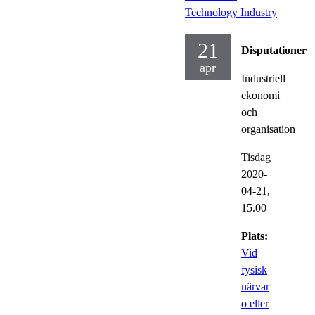
Technology Industry
21
Disputationer
apr
Industriell
ekonomi
och
organisation
Tisdag
2020-
04-21,
15.00
Plats:
Vid
fysisk
närvar
o eller