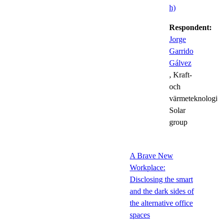
h)
Respondent:
Jorge
Garrido
Gálvez
, Kraft-
och
värmeteknologi,
Solar
group
A Brave New
Workplace:
Disclosing the smart
and the dark sides of
the alternative office
spaces