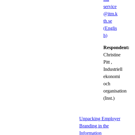
service
@itm.k
th.se
(Englis
h)
Respondent:
Christine
Pitt
,
Industriell
ekonomi
och
organisation
(Inst.)
Unpacking Employer
Branding in the
Information