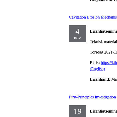
Cavitation Erosion Mechanis
4
Licentiatsemin
nov
Teknisk materia
Torsdag 2021-1
Plats:
https://k
(English)
Licentiand:
Mar
First-Principles Investigatio
19
Licentiatsemin