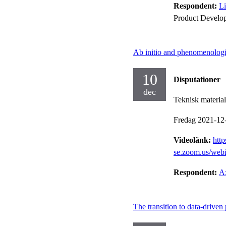
Respondent:
Li
Product Develo
Ab initio and phenomenologic
10
Disputationer
dec
Teknisk materia
Fredag 2021-12
Videolänk:
http
se.zoom.us/w
Respondent:
Ax
The transition to data-driven