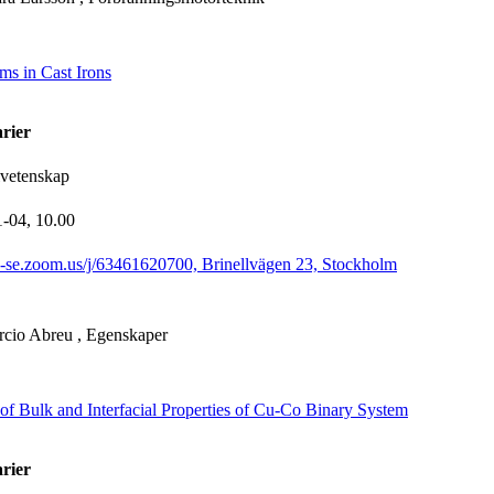
ms in Cast Irons
arier
lvetenskap
1-04,
10.00
th-se.zoom.us/j/63461620700, Brinellvägen 23, Stockholm
cio Abreu
, Egenskaper
n of Bulk and Interfacial Properties of Cu-Co Binary System
arier