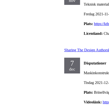
nov
Teknisk materia
Fredag 2021-11
Plats:
https://k
Licentiand:
Cha
Sharing The Design Authorsh
7
Disputationer
dec
Maskinkonstruk
Tisdag 2021-12
Plats:
Brinellvä
Videolänk:
htt