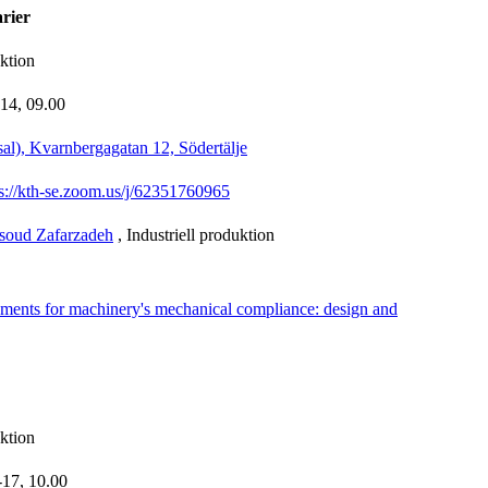
arier
uktion
-14,
09.00
al), Kvarnbergagatan 12, Södertälje
ps://kth-se.zoom.us/j/62351760965
soud Zafarzadeh
, Industriell produktion
uments for machinery's mechanical compliance: design and
uktion
-17,
10.00