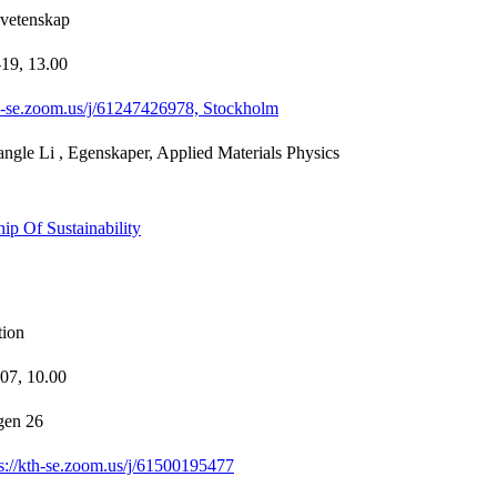
lvetenskap
-19,
13.00
th-se.zoom.us/j/61247426978, Stockholm
ngle Li
, Egenskaper, Applied Materials Physics
ip Of Sustainability
tion
-07,
10.00
gen 26
ps://kth-se.zoom.us/j/61500195477