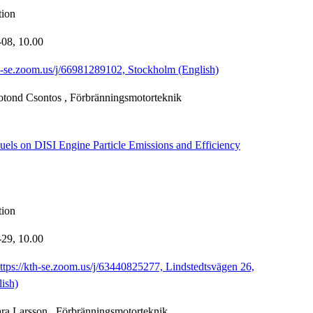
tion
-08,
10.00
th-se.zoom.us/j/66981289102, Stockholm (English)
otond Csontos
, Förbränningsmotorteknik
uels on DISI Engine Particle Emissions and Efficiency
tion
-29,
10.00
https://kth-se.zoom.us/j/63440825277, Lindstedtsvägen 26,
ish)
ra Larsson
, Förbränningsmotorteknik