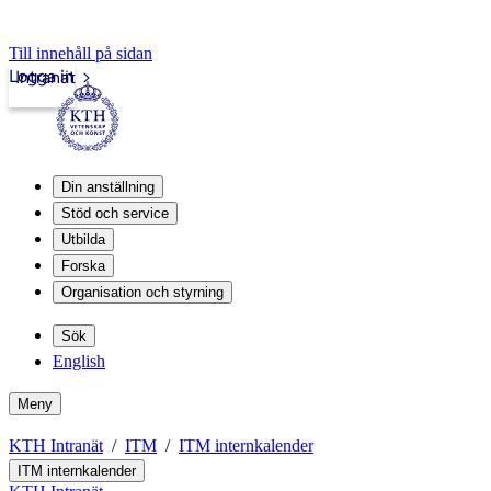
Till innehåll på sidan
Logga in
Intranät
Din anställning
Stöd och service
Utbilda
Forska
Organisation och styrning
Sök
English
Meny
KTH Intranät
ITM
ITM internkalender
ITM internkalender