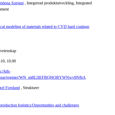
ridona Sopjani
, Integrerad produktutveckling, Integrated
pment
al modeling of materials related to CVD hard coatings
lvetenskap
-10,
10.00
s://kth-
ebinar/register/WN_m8E2IEFBQHOBYWNwv8NfbA
el Forslund
, Strukturer
 production logistics:Opportunities and challenges