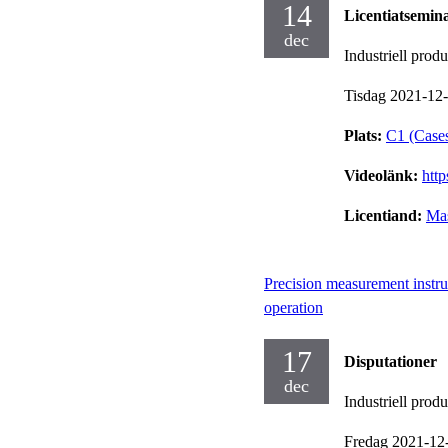
14
Licentiatsemin
dec
Industriell prod
Tisdag 2021-12
Plats:
C1 (Cases
Videolänk:
htt
Licentiand:
Ma
Precision measurement instr
operation
17
Disputationer
dec
Industriell prod
Fredag 2021-12