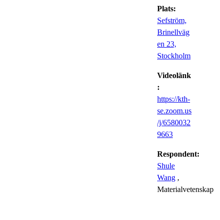
Plats:
Sefström,
Brinellväg
en 23,
Stockholm
Videolänk
:
https://kth-
se.zoom.us
/j/6580032
9663
Respondent:
Shule
Wang
,
Materialvetenskap