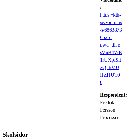
:
https://kth-
se.zoom.us
/s/6863873
6525?
pwd=dHp
sVnB4WE
1rUXpISit
3QnhMU
HZHUT0
9
Respondent:
Fredrik
Persson
,
Processer
Skolsidor