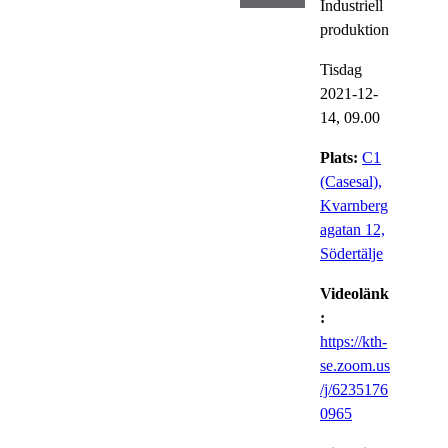
Industriell
produktion
Tisdag
2021-12-
14,
09.00
Plats:
C1
(Casesal),
Kvarnberg
agatan 12,
Södertälje
Videolänk
:
https://kth-
se.zoom.us
/j/6235176
0965