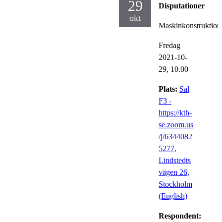
29
Disputationer
okt
Maskinkonstruktion
Fredag
2021-10-
29,
10.00
Plats:
Sal
F3 -
https://kth-
se.zoom.us
/j/6344082
5277,
Lindstedts
vägen 26,
Stockholm
(English)
Respondent: