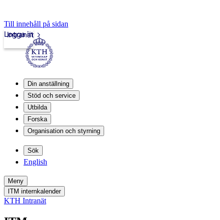
Till innehåll på sidan
Logga in
Intranät
Din anställning
Stöd och service
Utbilda
Forska
Organisation och styrning
Sök
English
Meny
ITM internkalender
KTH Intranät