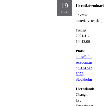
19
Licentiatseminarie
nov
Teknisk
materialvetenskap
Fredag
2021-11-
19,
13.00
Plats:
https://kth-
se.zoom.us
/j/6124742
6978,
Stockholm
Licentiand:
Changle
Li
,
Egenskaper,