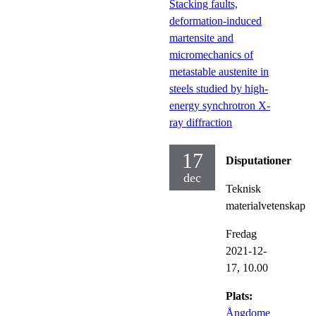
Stacking faults,
deformation-induced
martensite and
micromechanics of
metastable austenite in
steels studied by high-
energy synchrotron X-
ray diffraction
17
Disputationer
dec
Teknisk
materialvetenskap
Fredag
2021-12-
17,
10.00
Plats:
Ångdome