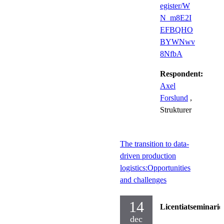
egister/W
N_m8E2I
EFBQHO
BYWNwv
8NfbA
Respondent:
Axel
Forslund
,
Strukturer
The transition to data-
driven production
logistics:Opportunities
and challenges
14
Licentiatseminarie
dec