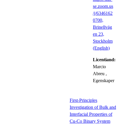
se.zoom.us
/j/6346162
0700,
Brinellväg
en 23,
Stockholm
(English)
Licentiand:
Marcio
Abreu
,
Egenskaper
First-Principles
Investigation of Bulk and
Interfacial Properties of
Cu-Co Binary System