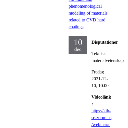
phenomenological
modeling of materials
related to CVD hard
coatings
10
Disputationer
dec
Teknisk
materialvetenskap
Fredag
2021-12-
10,
10.00
Videolänk
:
https://kth-
se.zoom.us
/webinar/r