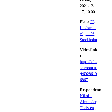
2021-12-
17,
10.00
Plats:
F3,
Lindstedts
vägen 26,
Stockholm
Videolänk
:
https://kth-
se.zoom.us
/j/6928619
6867
Respondent:
Nikolas
Alexander
Theissen
,