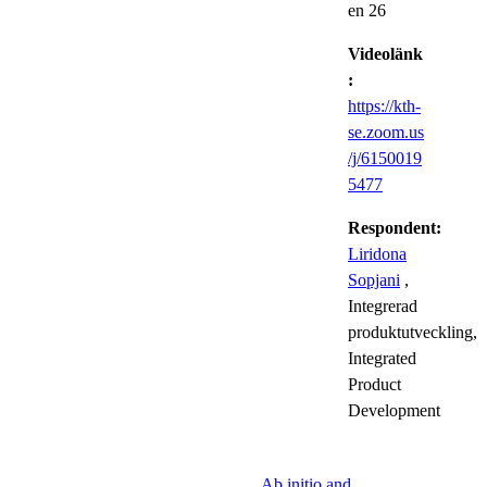
en 26
Videolänk
:
https://kth-
se.zoom.us
/j/6150019
5477
Respondent:
Liridona
Sopjani
,
Integrerad
produktutveckling,
Integrated
Product
Development
Ab initio and