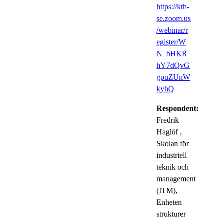
https://kth-
se.zoom.us
/webinar/r
egister/W
N_bHKR
hY7dQvG
gpuZUnW
kyhQ
Respondent:
Fredrik
Haglöf
,
Skolan för
industriell
teknik och
management
(ITM),
Enheten
strukturer