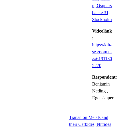
n, Osquars
backe 31,
Stockholm
Videolänk
:
https://kth-
se.zoom.us
/s/6191130
5270
Respondent:
Benjamin
Neding
,
Egenskaper
Transition Metals and
their Carbides, Nitrides