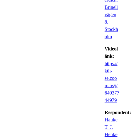
Brinell
vägen
8,
Stockh
olm
Videol
änk:
https://
kth-
se.zoo
m.us/j/
640377
44979
Respondent:
Hauke
T. J.
Henke