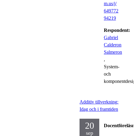
m.us/j/
649772
94219
Respondent:
Gabriel
Calderon
Salmeron
,
System-
och
komponentdesig
Additiv tillverkning:
Idag och i framtiden
20
Docentföreläsn
sep