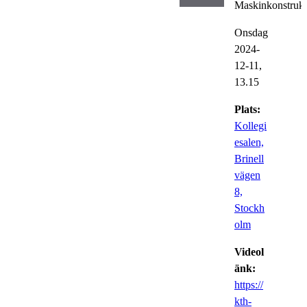
Maskinkonstrukt
Onsdag
2024-
12-11,
13.15
Plats:
Kollegi
esalen,
Brinell
vägen
8,
Stockh
olm
Videol
änk:
https://
kth-