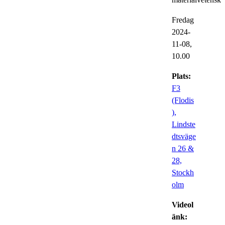
Fredag
2024-
11-08,
10.00
Plats:
F3
(Flodis
),
Lindste
dtsväge
n 26 &
28,
Stockh
olm
Videol
änk: