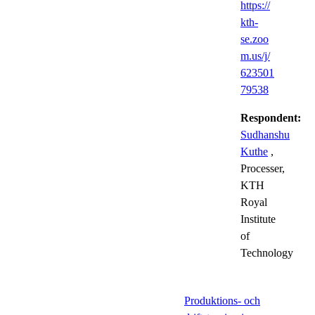
https://
kth-
se.zoo
m.us/j/
623501
79538
Respondent:
Sudhanshu
Kuthe
,
Processer,
KTH
Royal
Institute
of
Technology
Produktions- och