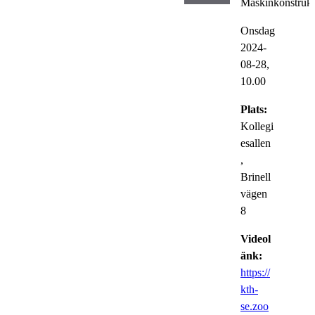
Maskinkonstrukt
Onsdag
2024-
08-28,
10.00
Plats:
Kollegi
esallen
,
Brinell
vägen
8
Videol
änk:
https://
kth-
se.zoo