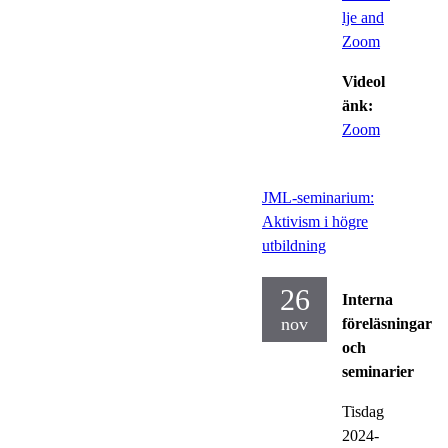
lje and
Zoom
Videol
änk:
Zoom
JML-seminarium:
Aktivism i högre
utbildning
26
Interna
nov
föreläsningar
och
seminarier
Tisdag
2024-