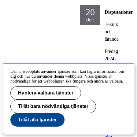
20
Disputationer
dec
Teknik
och
lärande
Fredag
2024-
12-20,
Denna webbplats använder tjänster som kan lagra information om
13.00
dig och hur du använder denna webbplats. Vissa tjänster är
nödvändiga för att webbplatsen ska fungera och andra är valbara.
Plats:
Kollegi
Hantera valbara tjänster
esalen,
Tillåt bara nödvändiga tjänster
Brinell
vägen
Tillåt alla tjänster
8,
Stockh
olm