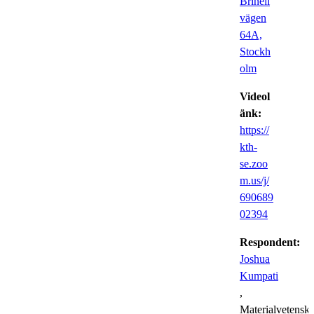
Brinell
vägen
64A,
Stockh
olm
Videol
änk:
https://
kth-
se.zoo
m.us/j/
690689
02394
Respondent:
Joshua
Kumpati
,
Materialvetensk