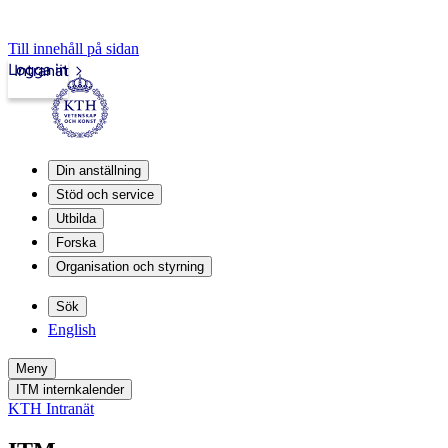
Till innehåll på sidan
Logga in
Intranät
Din anställning
Stöd och service
Utbilda
Forska
Organisation och styrning
Sök
English
Meny
ITM internkalender
KTH Intranät