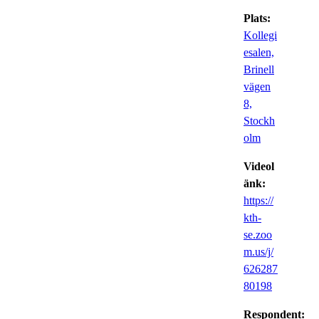
Plats:
Kollegi
esalen,
Brinell
vägen
8,
Stockh
olm
Videol
änk:
https://
kth-
se.zoo
m.us/j/
626287
80198
Respondent: