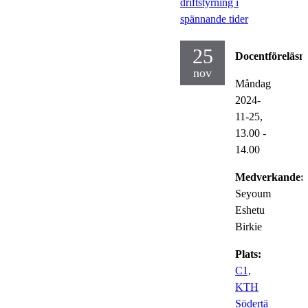
driftstyrning i
spännande tider
25
Docentföreläsn
nov
Måndag
2024-
11-25,
13.00
-
14.00
Medverkande:
Seyoum
Eshetu
Birkie
Plats:
C1,
KTH
Södertä