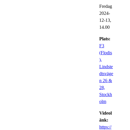
Fredag
2024-
12-13,
14.00
Plats:
F3
(Flodis
),
Lindste
dtsväge
n 26 &
28,
Stockh
olm
Videol
änk:
https://