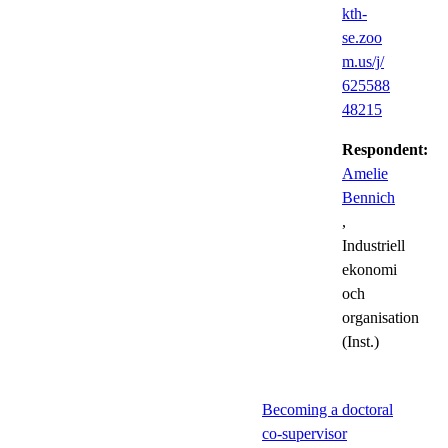
kth-
se.zoo
m.us/j/
625588
48215
Respondent:
Amelie
Bennich
,
Industriell
ekonomi
och
organisation
(Inst.)
Becoming a doctoral
co-supervisor