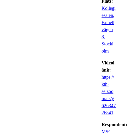
Plats:
Kollegi
esalen,
Brinell
vägen
8,
Stockh
olm
Videol
änk:
https://
kth-
se.zoo
m.us/j/
626347
26841
Respondent:
MSC