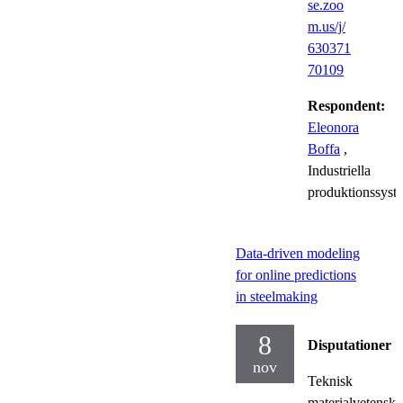
se.zoo
m.us/j/
630371
70109
Respondent:
Eleonora
Boffa
,
Industriella
produktionssyst
Data-driven modeling
for online predictions
in steelmaking
8
Disputationer
nov
Teknisk
materialvetensk