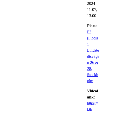
2024-
11-07,
13.00
Plats:
F3
(Flodis
),
Lindste
dtsväge
n 26 &
28,
Stockh
olm
Videol
änk:
https://
kth-