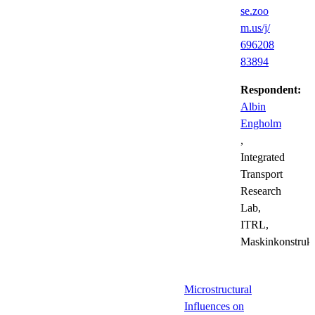
se.zoo
m.us/j/
696208
83894
Respondent:
Albin
Engholm
,
Integrated
Transport
Research
Lab,
ITRL,
Maskinkonstrukt
Microstructural
Influences on