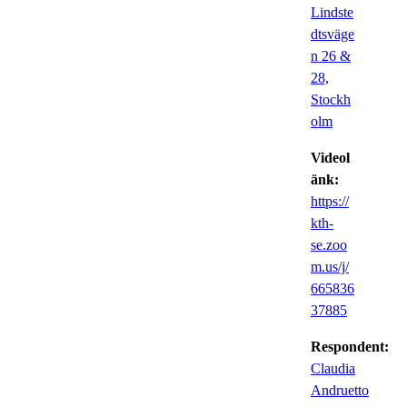
Lindste
dtsväge
n 26 &
28,
Stockh
olm
Videol
änk:
https://
kth-
se.zoo
m.us/j/
665836
37885
Respondent:
Claudia
Andruetto