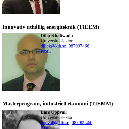
Innovativ uthållig energiteknik (TIEEM)
Dilip Khatiwada
universitetslektor
dilipk@kth.se
,
08790
7466
Profil
Masterprogram, industriell ekonomi (TIEMM)
Lars Uppvall
universitetslektor
uppvall@kth.se
,
08790
9460
Profil