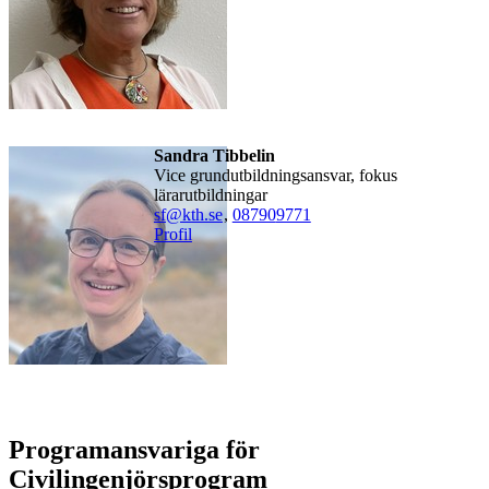
Sandra Tibbelin
Vice grundutbildningsansvar, fokus
lärarutbildningar
sf@kth.se
,
08790
9771
Profil
Programansvariga för
Civilingenjörsprogram