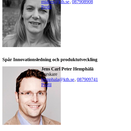
miahes@kth.se
,
08790
8908
Profil
Spår Innovationsledning och produktutveckling
Jens Carl Peter Hemphälä
forskare
hemphala@kth.se
,
08790
9741
Profil