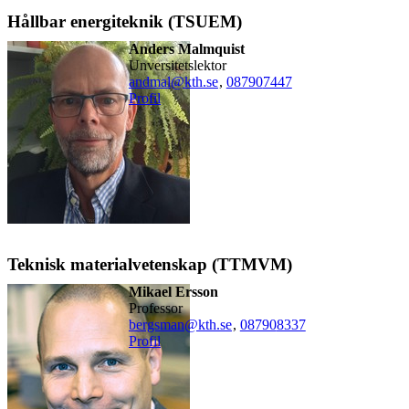
Hållbar energiteknik (TSUEM)
Anders Malmquist
unversitetslektor
andmal@kth.se
,
08790
7447
Profil
Teknisk materialvetenskap (TTMVM)
Mikael Ersson
professor
bergsman@kth.se
,
08790
8337
Profil