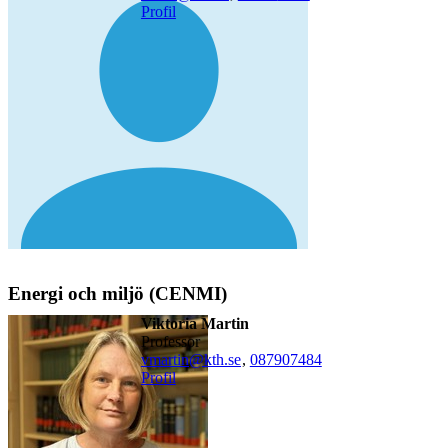
Profil
Energi och miljö (CENMI)
Viktoria Martin
professor
vmartin@kth.se
,
08790
7484
Profil