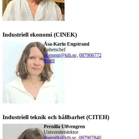
Industriell ekonomi (CINEK)
Åsa-Karin Engstrand
enhetschef
akengstr@kth.se
,
08790
6772
Profil
Industriell teknik och hållbarhet (CITEH)
Pernilla Ulfvengren
universitetslektor
dogmilk@kth.se
,
08790
7840