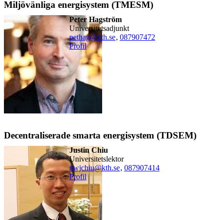
Miljövänliga energisystem (TMESM)
Peter Hagström
universitetsadjunkt
pethag@kth.se
,
08790
7472
Profil
Decentraliserade smarta energisystem (TDSEM)
Justin Chiu
universitetslektor
nwjchiu@kth.se
,
08790
7414
Profil