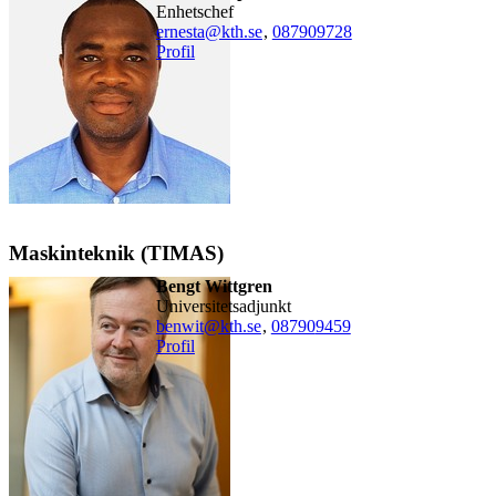
enhetschef
ernesta@kth.se
,
08790
9728
Profil
Maskinteknik (TIMAS)
Bengt Wittgren
universitetsadjunkt
benwit@kth.se
,
08790
9459
Profil