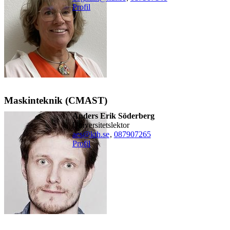
Profil
Maskinteknik (CMAST)
Anders Erik Söderberg
universitetslektor
aes@kth.se
,
08790
7265
Profil