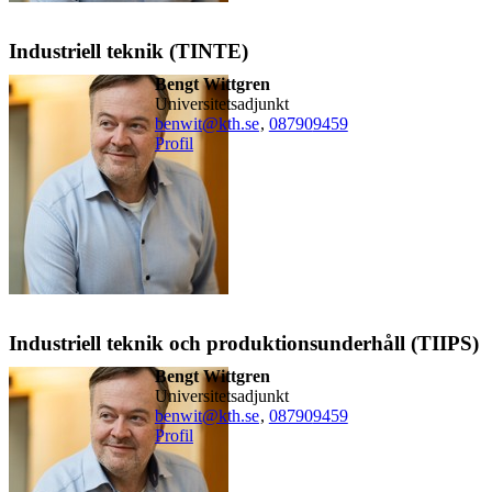
Industriell teknik (TINTE)
Bengt Wittgren
universitetsadjunkt
benwit@kth.se
,
08790
9459
Profil
Industriell teknik och produktionsunderhåll (TIIPS)
Bengt Wittgren
universitetsadjunkt
benwit@kth.se
,
08790
9459
Profil