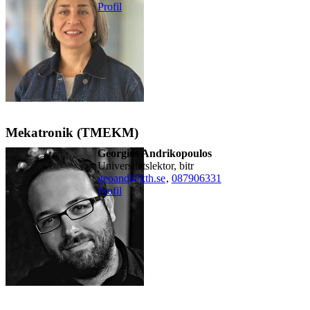
Profil
Mekatronik (TMEKM)
Georgios Andrikopoulos
universitetslektor, bitr
geoand@kth.se
,
08790
6331
Profil