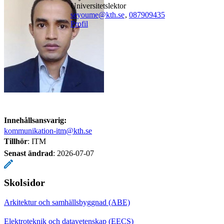
universitetslektor
seyoume@kth.se
,
08790
9435
Profil
Innehållsansvarig:
kommunikation-itm@kth.se
Tillhör
: ITM
Senast ändrad
:
2026-07-07
Skolsidor
Arkitektur och samhällsbyggnad (ABE)
Elektroteknik och datavetenskap (EECS)