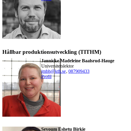
Hållbar produktionsutveckling (TITHM)
Jannicke Madeleine Baalsrud-Hauge
universitetslektor
jmbh@kth.se
,
08790
9433
Profil
Seyoum Eshetu Birkie