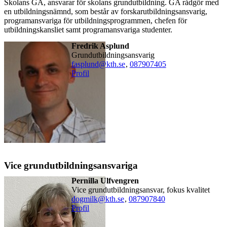
Skolans GA, ansvarar för skolans grundutbildning. GA rådgör med
en utbildningsnämnd, som består av forskarutbildningsansvarig,
programansvariga för utbildningsprogrammen, chefen för
utbildningskansliet samt programansvariga studenter.
Fredrik Asplund
Grundutbildningsansvarig
fasplund@kth.se
,
08790
7405
Profil
Vice grundutbildningsansvariga
Pernilla Ulfvengren
Vice grundutbildningsansvar, fokus kvalitet
dogmilk@kth.se
,
08790
7840
Profil