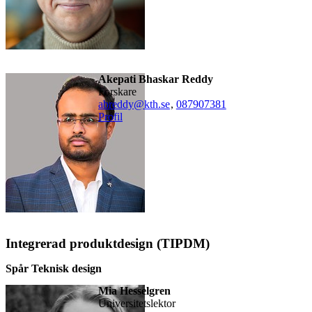
Akepati Bhaskar Reddy
forskare
abreddy@kth.se
,
08790
7381
Profil
Integrerad produktdesign (TIPDM)
Spår Teknisk design
Mia Hesselgren
universitetslektor