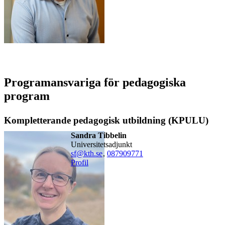
Programansvariga för pedagogiska
program
Kompletterande pedagogisk utbildning (KPULU)
Sandra Tibbelin
universitetsadjunkt
sf@kth.se
,
08790
9771
Profil