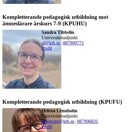
Kompletterande pedagogisk utbildning mot
ämneslärare årskurs 7-9 (KPUHU)
Sandra Tibbelin
universitetsadjunkt
sf@kth.se
,
08790
9771
Profil
Kompletterande pedagogisk utbildning (KPUFU)
Helena Lennholm
universitetsadjunkt
lennholm@kth.se
,
08790
6831
Profil