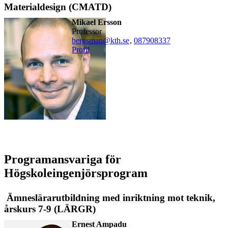
Materialdesign (CMATD)
Mikael Ersson
professor
bergsman@kth.se
,
08790
8337
Profil
Programansvariga för
Högskoleingenjörsprogram
Ämneslärarutbildning med inriktning mot teknik,
årskurs 7-9 (LÄRGR)
Ernest Ampadu