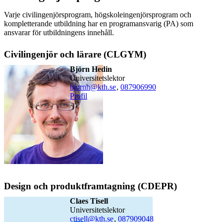
Varje civilingenjörsprogram, högskoleingenjörsprogram och
kompletterande utbildning har en programansvarig (PA) som
ansvarar för utbildningens innehåll.
Civilingenjör och lärare (CLGYM)
Björn Hedin
universitetslektor
bjornh@kth.se
,
08790
6990
Profil
Design och produktframtagning (CDEPR)
Claes Tisell
universitetslektor
ctisell@kth.se
,
08790
9048