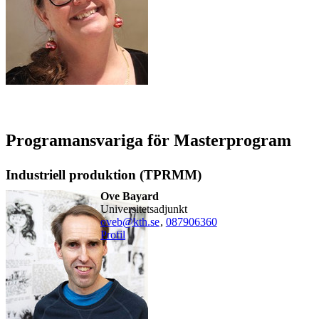
Programansvariga för Masterprogram
Industriell produktion (TPRMM)
Ove Bayard
universitetsadjunkt
oveb@kth.se
,
08790
6360
Profil