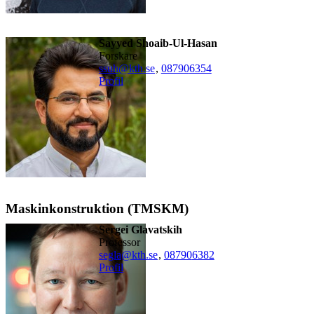
Sayyed Shoaib-Ul-Hasan
forskare
ssuh@kth.se
,
08790
6354
Profil
Maskinkonstruktion (TMSKM)
Sergei Glavatskih
professor
segla@kth.se
,
08790
6382
Profil