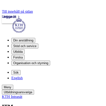
Till innehåll på sidan
Logga in
Intranät
Din anställning
Stöd och service
Utbilda
Forska
Organisation och styrning
Sök
English
Meny
Utbildningsansvariga
KTH Intranät