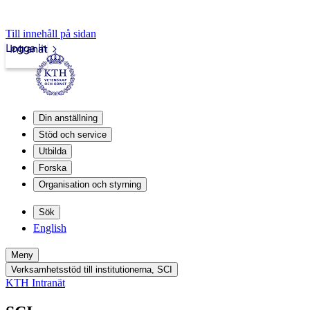
Till innehåll på sidan
Logga in
Intranät
Din anställning
Stöd och service
Utbilda
Forska
Organisation och styrning
Sök
English
Meny
Verksamhetsstöd till institutionerna, SCI
KTH Intranät