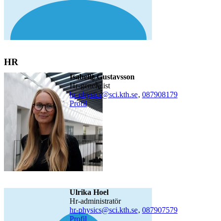
HR
Isabelle Gustavsson
hr-generalist
hr-physics@sci.kth.se
,
08790
8179
Profil
Ulrika Hoel
hr-administratör
hr-physics@sci.kth.se
,
08790
7579
Profil