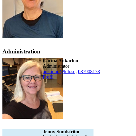
Administration
Carina Ankarloo
administratör
ankarloo@kth.se
,
08790
8178
Profil
Jenny Sundström