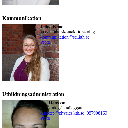
Kommunikation
Jelina Khoo
Verksamhetskontakt forskning
kommunikation@sci.kth.se
Profil
Utbildningsadministration
Åsa Hansson
utbildningshandläggare
​kursexp@physics.kth.se
,
08790
8169
Profil