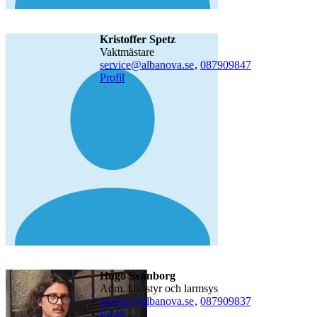
Kristoffer Spetz
vaktmästare
service@albanova.se
,
08790
9847
Profil
Hugo Svanborg
adm. lås, styr och larmsys
service@albanova.se
,
08790
9837
Profil