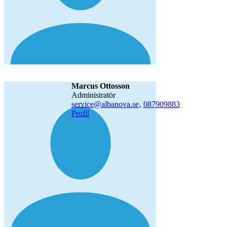
Marcus Ottosson
administratör
service@albanova.se
,
08790
9883
Profil