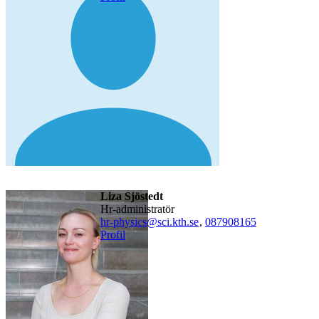
Liza Sjöstedt
hr-administratör
hr-physics@sci.kth.se
,
08790
8165
Profil