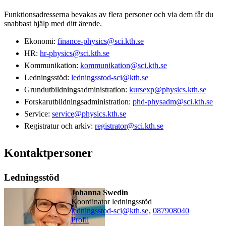
Funktionsadresserna bevakas av flera personer och via dem får du
snabbast hjälp med ditt ärende.
Ekonomi:
finance-physics@sci.kth.se
HR:
hr-physics@sci.kth.se
Kommunikation:
kommunikation@sci.kth.se
Ledningsstöd:
ledningsstod-sci@kth.se
Grundutbildningsadministration:
kursexp@physics.kth.se
Forskarutbildningsadministration:
phd-physadm@sci.kth.se
Service:
service@physics.kth.se
Registratur och arkiv:
registrator@sci.kth.se
Kontaktpersoner
Ledningsstöd
Johanna Swedin
koordinator ledningsstöd
ledningsstod-sci@kth.se
,
08790
8040
Profil