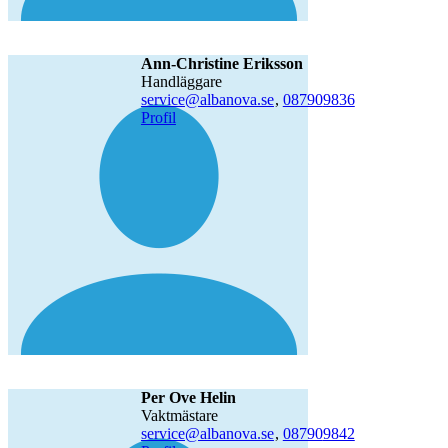
Ann-Christine Eriksson
handläggare
service@albanova.se
,
08790
9836
Profil
Per Ove Helin
vaktmästare
service@albanova.se
,
08790
9842