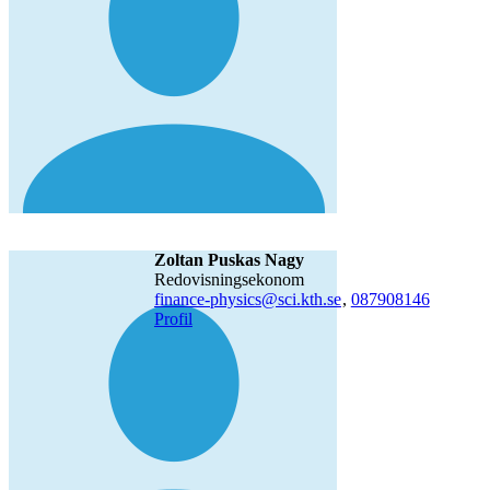
Zoltan Puskas Nagy
redovisningsekonom
finance-physics@sci.kth.se
,
08790
8146
Profil