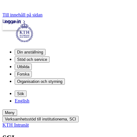
Till innehåll på sidan
Logga in
Intranät
Din anställning
Stöd och service
Utbilda
Forska
Organisation och styrning
Sök
English
Meny
Verksamhetsstöd till institutionerna, SCI
KTH Intranät