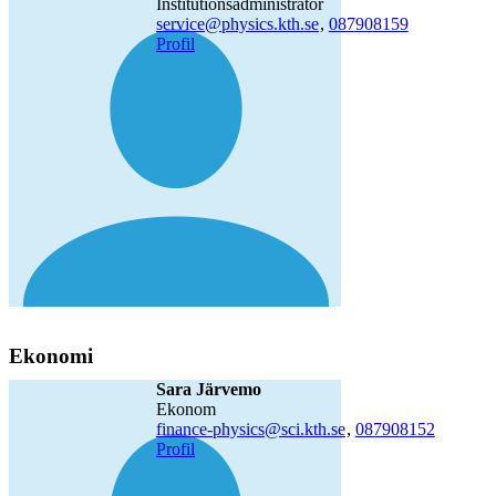
institutionsadministratör
service@physics.kth.se
,
08790
8159
Profil
Ekonomi
Sara Järvemo
ekonom
finance-physics@sci.kth.se
,
08790
8152
Profil