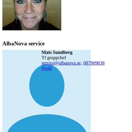
AlbaNova service
Mats Sundberg
tf gruppchef
service@albanova.se
,
08790
9838
Profil