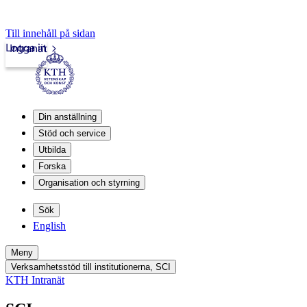
Till innehåll på sidan
Logga in
Intranät
Din anställning
Stöd och service
Utbilda
Forska
Organisation och styrning
Sök
English
Meny
Verksamhetsstöd till institutionerna, SCI
KTH Intranät