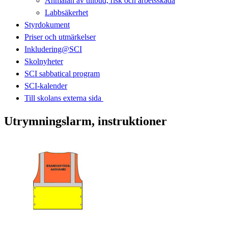
Anmälan av tillbud, risk och arbetsskada
Labbsäkerhet
Styrdokument
Priser och utmärkelser
Inkludering@SCI
Skolnyheter
SCI sabbatical program
SCI-kalender
Till skolans externa sida​​​​​​​
Utrymningslarm, instruktioner