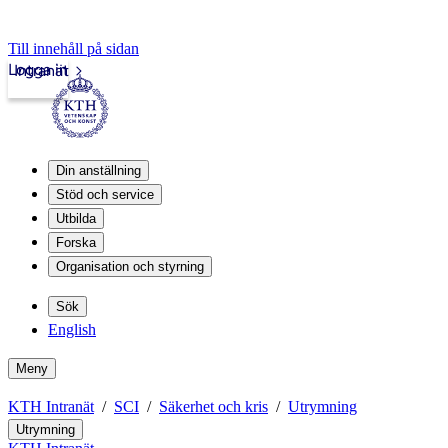
Till innehåll på sidan
Logga in
Intranät
Din anställning
Stöd och service
Utbilda
Forska
Organisation och styrning
Sök
English
Meny
KTH Intranät
SCI
Säkerhet och kris
Utrymning
Utrymning