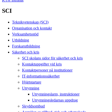
KTH Intranät
SCI
Teknikvetenskap (SCI)
Organisation och kontakt
Verksamhetsstöd
Utbildning
Forskarutbildning
Säkerhet och kris
SCI skolans sidor för säkerhet och kris
Kontaktuppgifter vid kris
Kontaktpersoner på institutioner
IT-informationssäkerhet
Hjärtstartare
Utrymning
Utrymningslarm, instruktioner
Utrymningsledarnas uppdrag
Skyddsombud