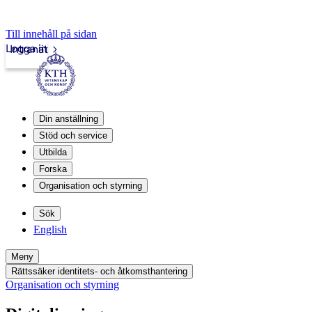
Till innehåll på sidan
Logga in
Intranät
Din anställning
Stöd och service
Utbilda
Forska
Organisation och styrning
Sök
English
Meny
Rättssäker identitets- och åtkomsthantering
Organisation och styrning