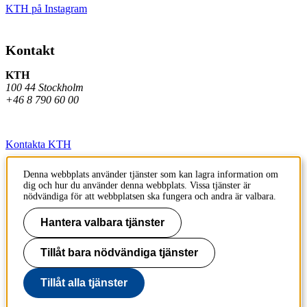
KTH på Instagram
Kontakt
KTH
100 44 Stockholm
+46 8 790 60 00
Kontakta KTH
Jobba på KTH
Denna webbplats använder tjänster som kan lagra information om
dig och hur du använder denna webbplats. Vissa tjänster är
Press och media
nödvändiga för att webbplatsen ska fungera och andra är valbara.
Faktura och betalning KTH
Hantera valbara tjänster
Om KTH:s webbplatser
Tillåt bara nödvändiga tjänster
Tillgänglighetsredogörelse
Tillåt alla tjänster