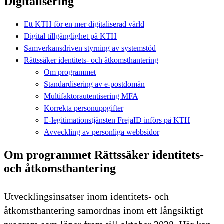
Digitalisering
Ett KTH för en mer digitaliserad värld
Digital tillgänglighet på KTH
Samverkansdriven styrning av systemstöd
Rättssäker identitets- och åtkomsthantering
Om programmet
Standardisering av e-postdomän
Multifaktorautentisering MFA
Korrekta personuppgifter
E-legitimationstjänsten FrejaID införs på KTH
Avveckling av personliga webbsidor
Om programmet Rättssäker identitets-
och åtkomsthantering
Utvecklingsinsatser inom identitets- och
åtkomsthantering samordnas inom ett långsiktigt