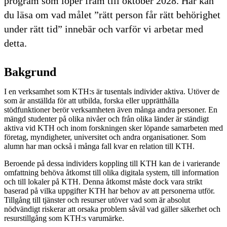
program som löper fram till oktober 2028. Här kan
du läsa om vad målet ”rätt person får rätt behörighet
under rätt tid” innebär och varför vi arbetar med
detta.
Bakgrund
I en verksamhet som KTH:s är tusentals individer aktiva. Utöver de
som är anställda för att utbilda, forska eller upprätthålla
stödfunktioner berör verksamheten även många andra personer. En
mängd studenter på olika nivåer och från olika länder är ständigt
aktiva vid KTH och inom forskningen sker löpande samarbeten med
företag, myndigheter, universitet och andra organisationer. Som
alumn har man också i många fall kvar en relation till KTH.
Beroende på dessa individers koppling till KTH kan de i varierande
omfattning behöva åtkomst till olika digitala system, till information
och till lokaler på KTH. Denna åtkomst måste dock vara strikt
baserad på vilka uppgifter KTH har behov av att personerna utför.
Tillgång till tjänster och resurser utöver vad som är absolut
nödvändigt riskerar att orsaka problem såväl vad gäller säkerhet och
resurstillgång som KTH:s varumärke.