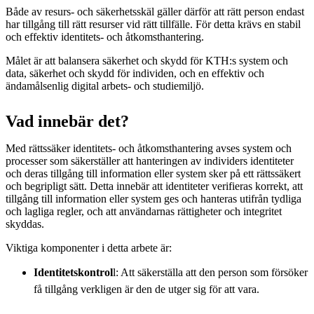
Både av resurs- och säkerhetsskäl gäller därför att rätt person endast
har tillgång till rätt resurser vid rätt tillfälle. För detta krävs en stabil
och effektiv identitets- och åtkomsthantering.
Målet är att balansera säkerhet och skydd för KTH:s system och
data, säkerhet och skydd för individen, och en effektiv och
ändamålsenlig digital arbets- och studiemiljö.
Vad innebär det?
Med rättssäker identitets- och åtkomsthantering avses system och
processer som säkerställer att hanteringen av individers identiteter
och deras tillgång till information eller system sker på ett rättssäkert
och begripligt sätt. Detta innebär att identiteter verifieras korrekt, att
tillgång till information eller system ges och hanteras utifrån tydliga
och lagliga regler, och att användarnas rättigheter och integritet
skyddas.
Viktiga komponenter i detta arbete är:
Identitetskontrol
l: Att säkerställa att den person som försöker
få tillgång verkligen är den de utger sig för att vara.