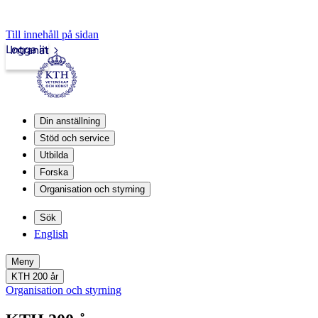
Till innehåll på sidan
Logga in
Intranät
Din anställning
Stöd och service
Utbilda
Forska
Organisation och styrning
Sök
English
Meny
KTH 200 år
Organisation och styrning