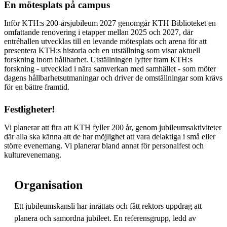
En mötesplats på campus
Inför KTH:s 200-årsjubileum 2027 genomgår KTH Biblioteket en
omfattande renovering i etapper mellan 2025 och 2027, där
entréhallen utvecklas till en levande mötesplats och arena för att
presentera KTH:s historia och en utställning som visar aktuell
forskning inom hållbarhet. Utställningen lyfter fram KTH:s
forskning - utvecklad i nära samverkan med samhället - som möter
dagens hållbarhetsutmaningar och driver de omställningar som krävs
för en bättre framtid.
Festligheter!
Vi planerar att fira att KTH fyller 200 år, genom jubileumsaktiviteter
där alla ska känna att de har möjlighet att vara delaktiga i små eller
större evenemang. Vi planerar bland annat för personalfest och
kulturevenemang.
Organisation
Ett jubileumskansli har inrättats och fått rektors uppdrag att
planera och samordna jubileet. En referensgrupp, ledd av