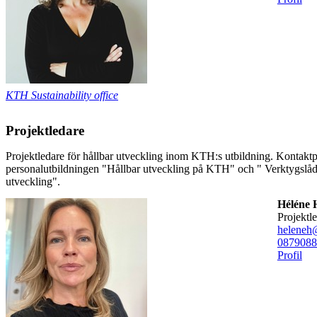
KTH Sustainability office
Projektledare
Projektledare för hållbar utveckling inom KTH:s utbildning. Kontaktp
personalutbildningen "Hållbar utveckling på KTH" och " Verktygslåda
utveckling".
Héléne 
projektl
heleneh
08790
88
Profil