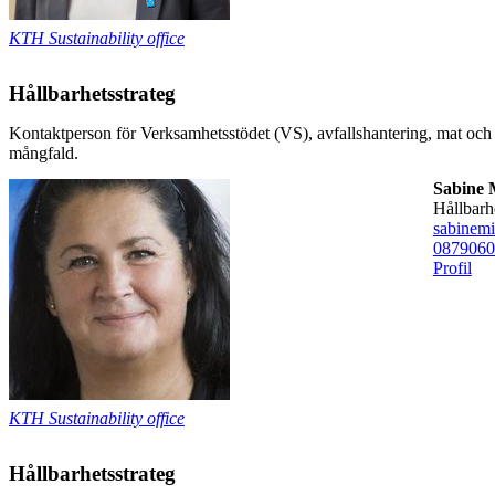
KTH Sustainability office
Hållbarhetsstrateg
Kontaktperson för Verksamhetsstödet (VS), avfallshantering, mat och 
mångfald.
Sabine 
Hållbar
sabinem
08790
60
Profil
KTH Sustainability office
Hållbarhetsstrateg