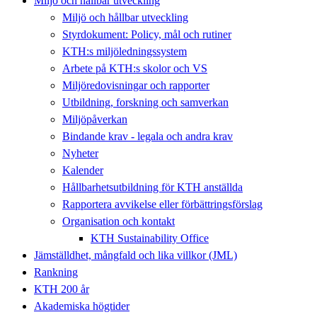
Miljö och hållbar utveckling
Miljö och hållbar utveckling
Styrdokument: Policy, mål och rutiner
KTH:s miljöledningssystem
Arbete på KTH:s skolor och VS
Miljöredovisningar och rapporter
Utbildning, forskning och samverkan
Miljöpåverkan
Bindande krav - legala och andra krav
Nyheter
Kalender
Hållbarhetsutbildning för KTH anställda
Rapportera avvikelse eller förbättringsförslag
Organisation och kontakt
KTH Sustainability Office
Jämställdhet, mångfald och lika villkor (JML)
Rankning
KTH 200 år
Akademiska högtider