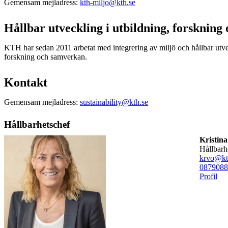
Gemensam mejladress:
kth-miljo@kth.se
Hållbar utveckling i utbildning, forsknin
KTH har sedan 2011 arbetat med integrering av miljö och hållbar utvec
forskning och samverkan.
Kontakt
Gemensam mejladress:
sustainability@kth.se
Hållbarhetschef
Kristina
hållbar
krvo@kt
08790
88
Profil