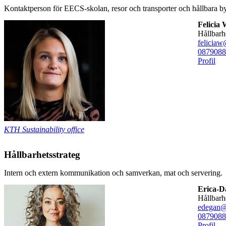
Kontaktperson för EECS-skolan, resor och transporter och hållbara b
Felicia 
hållbar
feliciaw
08790
88
Profil
KTH Sustainability office
Hållbarhetsstrateg
Intern och extern kommunikation och samverkan, mat och servering.
Erica-
hållbar
edegan@
08790
88
Profil