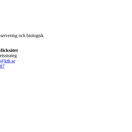
servering och biologisk
Micksäter
hetsstrateg
i@kth.se
87