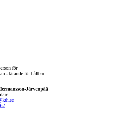
erson för
n - lärande för hållbar
Hermansson-Järvenpää
edare
@kth.se
62