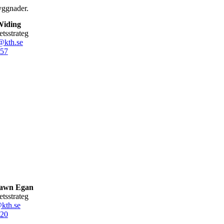
yggnader.
Widing
hetsstrateg
@kth.se
57
Dawn Egan
hetsstrateg
kth.se
20