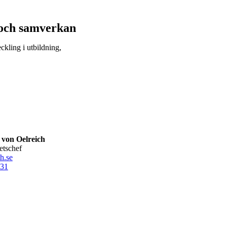
g och samverkan
kling i utbildning,
 von Oelreich
hetschef
h.se
31