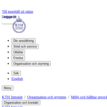
Till innehåll på sidan
Logga in
Intranät
Din anställning
Stöd och service
Utbilda
Forska
Organisation och styrning
Sök
English
Meny
KTH Intranät
Organisation och styrning
Miljö och hållbar utvec
Organisation och kontakt