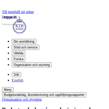
Till innehåll på sidan
Logga in
Intranät
Din anställning
Stöd och service
Utbilda
Forska
Organisation och styrning
Sök
English
Meny
Budgetunderlag, årsredovisning och uppföljningsrapporter
Organisation och styrning