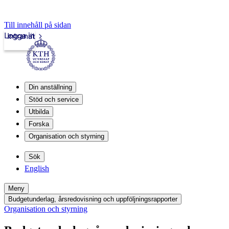
Till innehåll på sidan
Logga in
Intranät
Din anställning
Stöd och service
Utbilda
Forska
Organisation och styrning
Sök
English
Meny
Budgetunderlag, årsredovisning och uppföljningsrapporter
Organisation och styrning