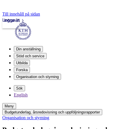
Till innehåll på sidan
Logga in
Intranät
Din anställning
Stöd och service
Utbilda
Forska
Organisation och styrning
Sök
English
Meny
Budgetunderlag, årsredovisning och uppföljningsrapporter
Organisation och styrning