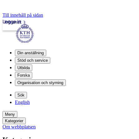
Till innehåll på sidan
Logga in
Intranät
Din anställning
Stöd och service
Utbilda
Forska
Organisation och styrning
Sök
English
Meny
Kategorier
Om webbplatsen