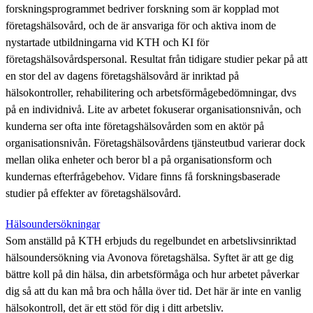
forskningsprogrammet bedriver forskning som är kopplad mot
företagshälsovård, och de är ansvariga för och aktiva inom de
nystartade utbildningarna vid KTH och KI för
företagshälsovårdspersonal. Resultat från tidigare studier pekar på att
en stor del av dagens företagshälsovård är inriktad på
hälsokontroller, rehabilitering och arbetsförmågebedömningar, dvs
på en individnivå. Lite av arbetet fokuserar organisationsnivån, och
kunderna ser ofta inte företagshälsovården som en aktör på
organisationsnivån. Företagshälsovårdens tjänsteutbud varierar dock
mellan olika enheter och beror bl a på organisationsform och
kundernas efterfrågebehov. Vidare finns få forskningsbaserade
studier på effekter av företagshälsovård.
Hälsoundersökningar
Som anställd på KTH erbjuds du regelbundet en arbetslivsinriktad
hälsoundersökning via Avonova företagshälsa. Syftet är att ge dig
bättre koll på din hälsa, din arbetsförmåga och hur arbetet påverkar
dig så att du kan må bra och hålla över tid. Det här är inte en vanlig
hälsokontroll, det är ett stöd för dig i ditt arbetsliv.