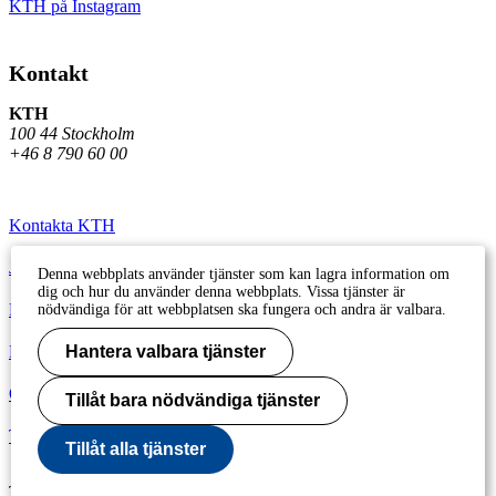
KTH på Instagram
Kontakt
KTH
100 44 Stockholm
+46 8 790 60 00
Kontakta KTH
Jobba på KTH
Denna webbplats använder tjänster som kan lagra information om
dig och hur du använder denna webbplats. Vissa tjänster är
Press och media
nödvändiga för att webbplatsen ska fungera och andra är valbara.
Faktura och betalning KTH
Hantera valbara tjänster
Om KTH:s webbplatser
Tillåt bara nödvändiga tjänster
Tillgänglighetsredogörelse
Tillåt alla tjänster
Till sidans topp