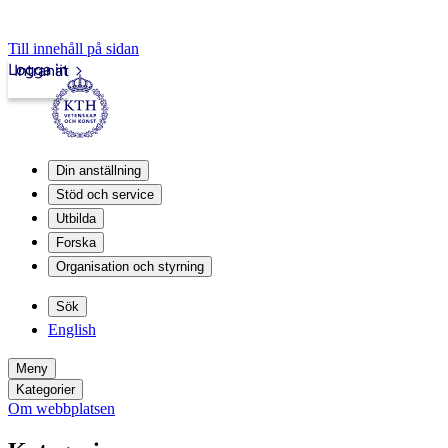
Till innehåll på sidan
Logga in
Intranät
Din anställning
Stöd och service
Utbilda
Forska
Organisation och styrning
Sök
English
Meny
Kategorier
Om webbplatsen