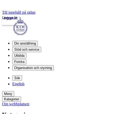
Till innehåll på sidan
Logga in
Intranät
Din anställning
Stöd och service
Utbilda
Forska
Organisation och styrning
Sök
English
Meny
Kategorier
Om webbplatsen