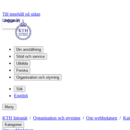
Till innehåll på sidan
Logga in
Intranät
Din anställning
Stöd och service
Utbilda
Forska
Organisation och styrning
Sök
English
Meny
KTH Intranät
Organisation och styrning
Om webbplatsen
Kat
Kategorier