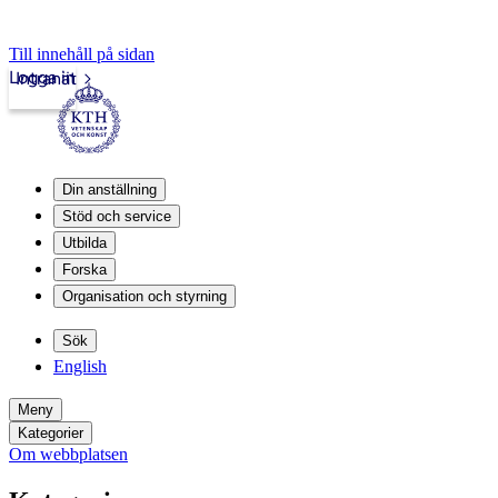
Till innehåll på sidan
Logga in
Intranät
Din anställning
Stöd och service
Utbilda
Forska
Organisation och styrning
Sök
English
Meny
Kategorier
Om webbplatsen