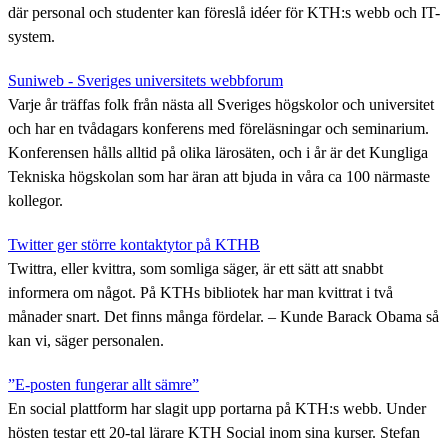
där personal och studenter kan föreslå idéer för KTH:s webb och IT-
system.
Suniweb - Sveriges universitets webbforum
Varje år träffas folk från nästa all Sveriges högskolor och universitet
och har en tvådagars konferens med föreläsningar och seminarium.
Konferensen hålls alltid på olika lärosäten, och i år är det Kungliga
Tekniska högskolan som har äran att bjuda in våra ca 100 närmaste
kollegor.
Twitter ger större kontaktytor på KTHB
Twittra, eller kvittra, som somliga säger, är ett sätt att snabbt
informera om något. På KTHs bibliotek har man kvittrat i två
månader snart. Det finns många fördelar. – Kunde Barack Obama så
kan vi, säger personalen.
”E-posten fungerar allt sämre”
En social plattform har slagit upp portarna på KTH:s webb. Under
hösten testar ett 20-tal lärare KTH Social inom sina kurser. Stefan