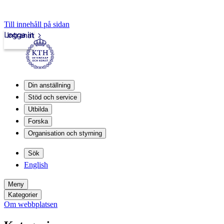
Till innehåll på sidan
Logga in
Intranät
Din anställning
Stöd och service
Utbilda
Forska
Organisation och styrning
Sök
English
Meny
Kategorier
Om webbplatsen