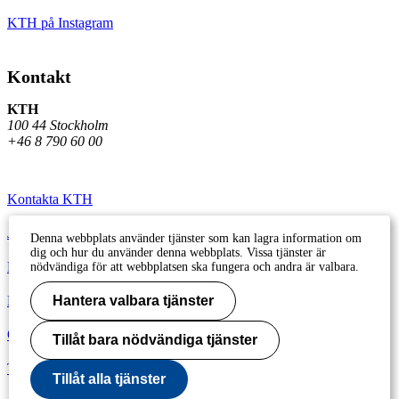
KTH på Instagram
Kontakt
KTH
100 44 Stockholm
+46 8 790 60 00
Kontakta KTH
Jobba på KTH
Denna webbplats använder tjänster som kan lagra information om
dig och hur du använder denna webbplats. Vissa tjänster är
Press och media
nödvändiga för att webbplatsen ska fungera och andra är valbara.
Faktura och betalning KTH
Hantera valbara tjänster
Om KTH:s webbplatser
Tillåt bara nödvändiga tjänster
Tillgänglighetsredogörelse
Tillåt alla tjänster