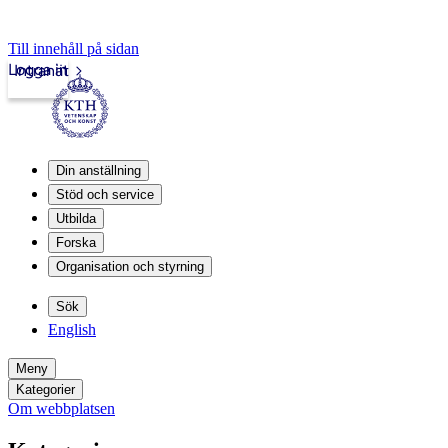
Till innehåll på sidan
Logga in
Intranät
Din anställning
Stöd och service
Utbilda
Forska
Organisation och styrning
Sök
English
Meny
Kategorier
Om webbplatsen