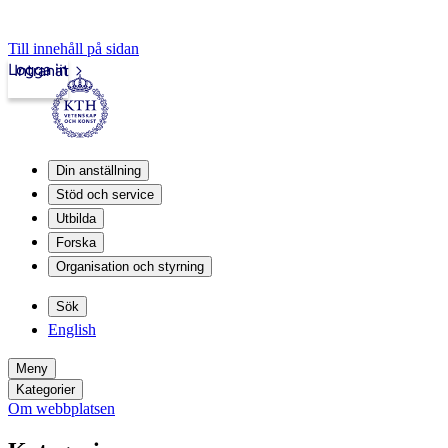
Till innehåll på sidan
Logga in
Intranät
Din anställning
Stöd och service
Utbilda
Forska
Organisation och styrning
Sök
English
Meny
Kategorier
Om webbplatsen