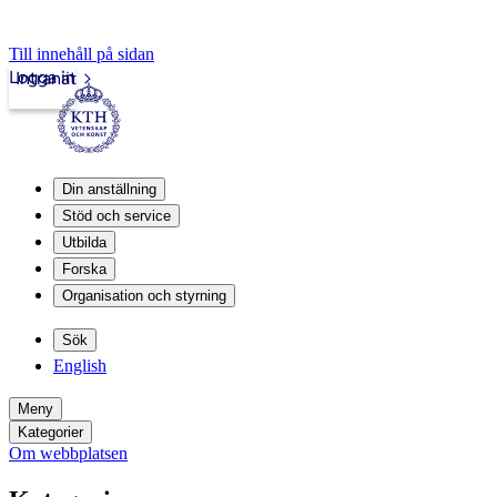
Till innehåll på sidan
Logga in
Intranät
Din anställning
Stöd och service
Utbilda
Forska
Organisation och styrning
Sök
English
Meny
Kategorier
Om webbplatsen