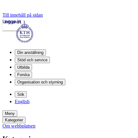
Till innehåll på sidan
Logga in
Intranät
Din anställning
Stöd och service
Utbilda
Forska
Organisation och styrning
Sök
English
Meny
Kategorier
Om webbplatsen