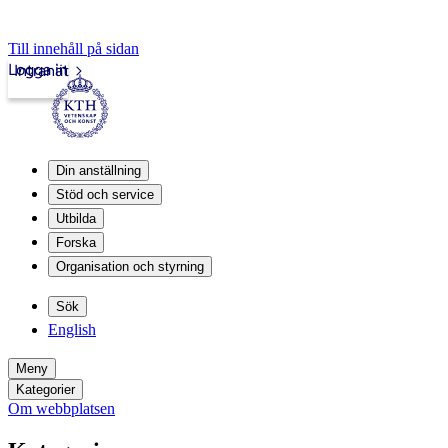
Till innehåll på sidan
Logga in
Intranät
Din anställning
Stöd och service
Utbilda
Forska
Organisation och styrning
Sök
English
Meny
Kategorier
Om webbplatsen