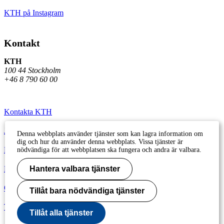
KTH på Instagram
Kontakt
KTH
100 44 Stockholm
+46 8 790 60 00
Kontakta KTH
Jobba på KTH
Denna webbplats använder tjänster som kan lagra information om
dig och hur du använder denna webbplats. Vissa tjänster är
Press och media
nödvändiga för att webbplatsen ska fungera och andra är valbara.
Faktura och betalning KTH
Hantera valbara tjänster
Om KTH:s webbplatser
Tillåt bara nödvändiga tjänster
Tillgänglighetsredogörelse
Tillåt alla tjänster