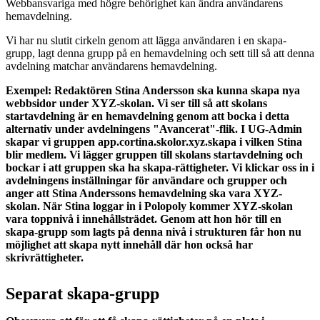
Webbansvariga med högre behörighet kan ändra användarens
hemavdelning.
Vi har nu slutit cirkeln genom att lägga användaren i en skapa-
grupp, lagt denna grupp på en hemavdelning och sett till så att denna
avdelning matchar användarens hemavdelning.
Exempel: Redaktören Stina Andersson ska kunna skapa nya
webbsidor under XYZ-skolan. Vi ser till så att skolans
startavdelning är en hemavdelning genom att bocka i detta
alternativ under avdelningens "Avancerat"-flik. I UG-Admin
skapar vi gruppen app.cortina.skolor.xyz.skapa i vilken Stina
blir medlem. Vi lägger gruppen till skolans startavdelning och
bockar i att gruppen ska ha skapa-rättigheter. Vi klickar oss in i
avdelningens inställningar för användare och grupper och
anger att Stina Anderssons hemavdelning ska vara XYZ-
skolan. När Stina loggar in i Polopoly kommer XYZ-skolan
vara toppnivå i innehållsträdet. Genom att hon hör till en
skapa-grupp som lagts på denna nivå i strukturen får hon nu
möjlighet att skapa nytt innehåll där hon också har
skrivrättigheter.
Separat skapa-grupp