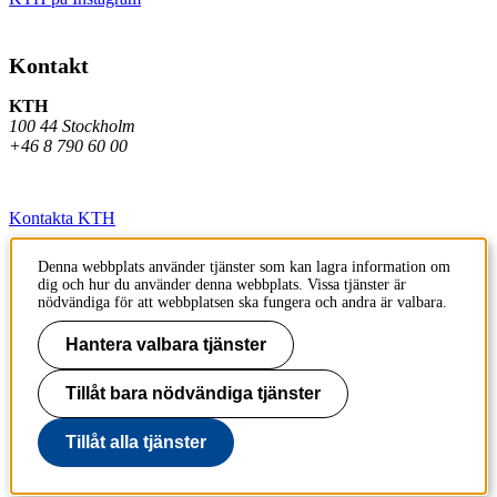
Kontakt
KTH
100 44 Stockholm
+46 8 790 60 00
Kontakta KTH
Jobba på KTH
Denna webbplats använder tjänster som kan lagra information om
dig och hur du använder denna webbplats. Vissa tjänster är
Press och media
nödvändiga för att webbplatsen ska fungera och andra är valbara.
Faktura och betalning KTH
Hantera valbara tjänster
Om KTH:s webbplatser
Tillåt bara nödvändiga tjänster
Tillgänglighetsredogörelse
Tillåt alla tjänster
Till sidans topp