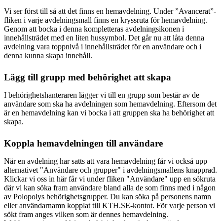
Vi ser först till så att det finns en hemavdelning. Under ”Avancerat”-
fliken i varje avdelningsmall finns en kryssruta för hemavdelning.
Genom att bocka i denna kompletteras avdelningsikonen i
innehållsträdet med en liten hussymbol. Det går nu att låta denna
avdelning vara toppnivå i innehållsträdet för en användare och i
denna kunna skapa innehåll.
Lägg till grupp med behörighet att skapa
I behörighetshanteraren lägger vi till en grupp som består av de
användare som ska ha avdelningen som hemavdelning. Eftersom det
är en hemavdelning kan vi bocka i att gruppen ska ha behörighet att
skapa.
Koppla hemavdelningen till användare
När en avdelning har satts att vara hemavdelning får vi också upp
alternativet "Användare och grupper" i avdelningsmallens knapprad.
Klickar vi oss in här får vi under fliken "Användare" upp en sökruta
där vi kan söka fram användare bland alla de som finns med i någon
av Polopolys behörighetsgrupper. Du kan söka på personens namn
eller användarnamn kopplat till KTH.SE-kontot. För varje person vi
sökt fram anges vilken som är dennes hemavdelning.