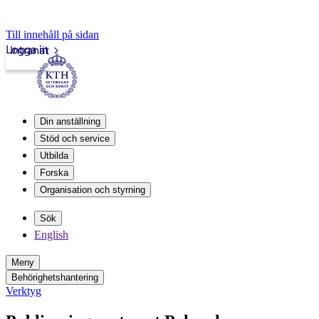
Till innehåll på sidan
Logga in
Intranät
Din anställning
Stöd och service
Utbilda
Forska
Organisation och styrning
Sök
English
Meny
Behörighetshantering
Verktyg