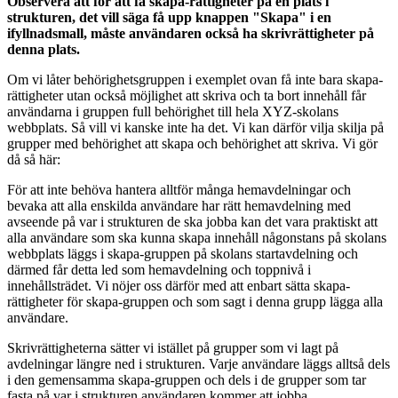
Observera att för att få skapa-rättigheter på en plats i
strukturen, det vill säga få upp knappen "Skapa" i en
ifyllnadsmall, måste användaren också ha skrivrättigheter på
denna plats.
Om vi låter behörighetsgruppen i exemplet ovan få inte bara skapa-
rättigheter utan också möjlighet att skriva och ta bort innehåll får
användarna i gruppen full behörighet till hela XYZ-skolans
webbplats. Så vill vi kanske inte ha det. Vi kan därför vilja skilja på
grupper med behörighet att skapa och behörighet att skriva. Vi gör
då så här:
För att inte behöva hantera alltför många hemavdelningar och
bevaka att alla enskilda användare har rätt hemavdelning med
avseende på var i strukturen de ska jobba kan det vara praktiskt att
alla användare som ska kunna skapa innehåll någonstans på skolans
webbplats läggs i skapa-gruppen på skolans startavdelning och
därmed får detta led som hemavdelning och toppnivå i
innehållsträdet. Vi nöjer oss därför med att enbart sätta skapa-
rättigheter för skapa-gruppen och som sagt i denna grupp lägga alla
användare.
Skrivrättigheterna sätter vi istället på grupper som vi lagt på
avdelningar längre ned i strukturen. Varje användare läggs alltså dels
i den gemensamma skapa-gruppen och dels i de grupper som tar
fasta på var i strukturen användaren kommer att jobba.