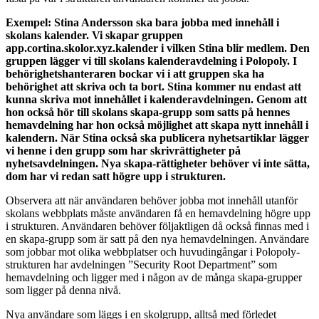
Exempel: Stina Andersson ska bara jobba med innehåll i
skolans kalender. Vi skapar gruppen
app.cortina.skolor.xyz.kalender i vilken Stina blir medlem. Den
gruppen lägger vi till skolans kalenderavdelning i Polopoly. I
behörighetshanteraren bockar vi i att gruppen ska ha
behörighet att skriva och ta bort. Stina kommer nu endast att
kunna skriva mot innehållet i kalenderavdelningen. Genom att
hon också hör till skolans skapa-grupp som satts på hennes
hemavdelning har hon också möjlighet att skapa nytt innehåll i
kalendern. När Stina också ska publicera nyhetsartiklar lägger
vi henne i den grupp som har skrivrättigheter på
nyhetsavdelningen. Nya skapa-rättigheter behöver vi inte sätta,
dom har vi redan satt högre upp i strukturen.
Observera att när användaren behöver jobba mot innehåll utanför
skolans webbplats måste användaren få en hemavdelning högre upp
i strukturen. Användaren behöver följaktligen då också finnas med i
en skapa-grupp som är satt på den nya hemavdelningen. Användare
som jobbar mot olika webbplatser och huvudingångar i Polopoly-
strukturen har avdelningen ”Security Root Department” som
hemavdelning och ligger med i någon av de många skapa-grupper
som ligger på denna nivå.
Nya användare som läggs i en skolgrupp, alltså med förledet