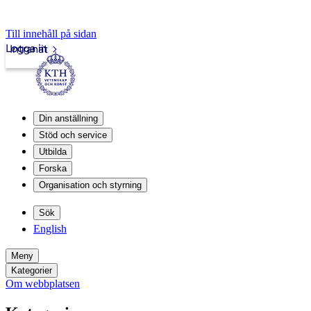
Till innehåll på sidan
Logga in
Intranät
Din anställning
Stöd och service
Utbilda
Forska
Organisation och styrning
Sök
English
Meny
Kategorier
Om webbplatsen