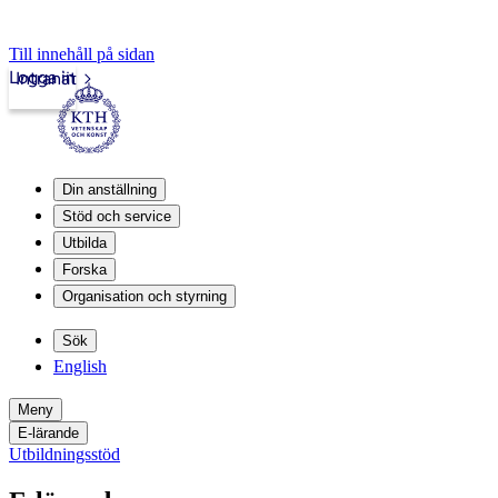
Till innehåll på sidan
Logga in
Intranät
Din anställning
Stöd och service
Utbilda
Forska
Organisation och styrning
Sök
English
Meny
E-lärande
Utbildningsstöd