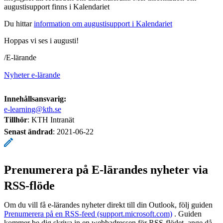
augustisupport finns i Kalendariet
Du hittar
information om augustisupport i Kalendariet
Hoppas vi ses i augusti!
/E-lärande
Nyheter e-lärande
Innehållsansvarig:
e-learning@kth.se
Tillhör
: KTH Intranät
Senast ändrad
:
2021-06-22
Prenumerera på E-lärandes nyheter via
RSS-flöde
Om du vill få e-lärandes nyheter direkt till din Outlook, följ guiden
Prenumerera på en RSS-feed (support.microsoft.com)
. Guiden
kommer be dig skriva in en webbadressen för RSS-flödet, ange då