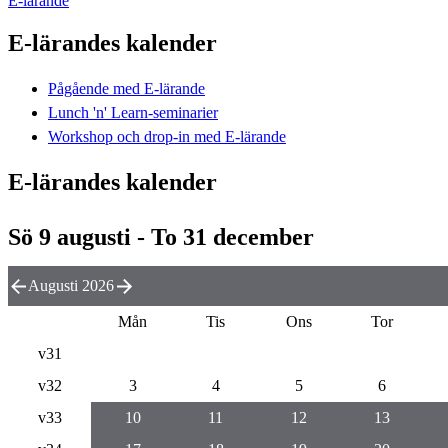
E-lärande
E-lärandes kalender
Pågående med E-lärande
Lunch 'n' Learn-seminarier
Workshop och drop-in med E-lärande
E-lärandes kalender
Sö 9 augusti - To 31 december
Augusti 2026
Mån
Tis
Ons
Tor
v31
v32
3
4
5
6
v33
10
11
12
13