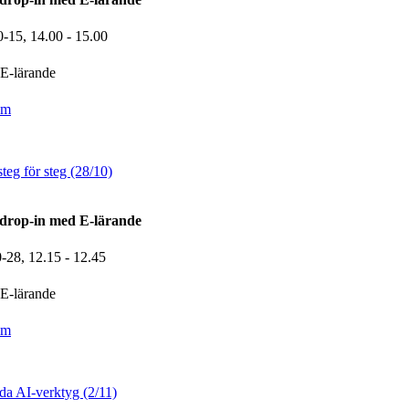
0-15,
14.00
- 15.00
E-lärande
om
eg för steg (28/10)
drop-in med E-lärande
0-28,
12.15
- 12.45
E-lärande
om
a AI-verktyg (2/11)