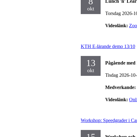
8
Lunch 'n' Lear
okt
Torsdag 2026-1
Videolänk:
Zo
KTH E-lärande demo 13/10
13
Pågående med 
okt
Tisdag 2026-10
Medverkande:
Videolänk:
Onl
Workshop: Speedgrader i Ca
15
Workshop och 