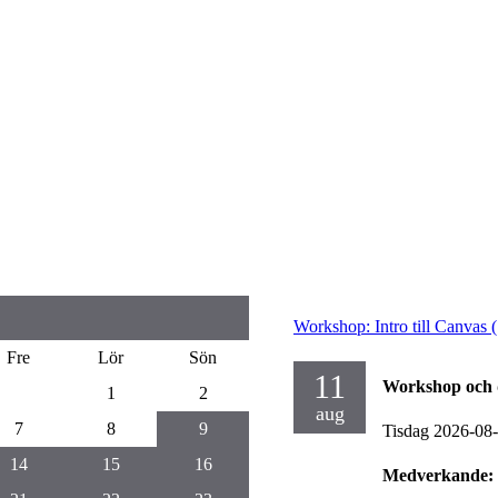
Workshop: Intro till Canvas (
Fre
Lör
Sön
11
Workshop och 
1
2
aug
7
8
9
Tisdag 2026-08
14
15
16
Medverkande: