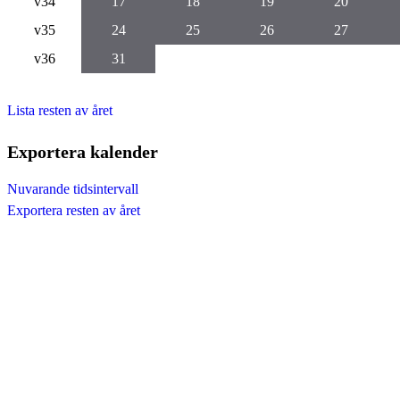
v34
17
18
19
20
v35
24
25
26
27
v36
31
Lista resten av året
Exportera kalender
Nuvarande tidsintervall
Exportera resten av året