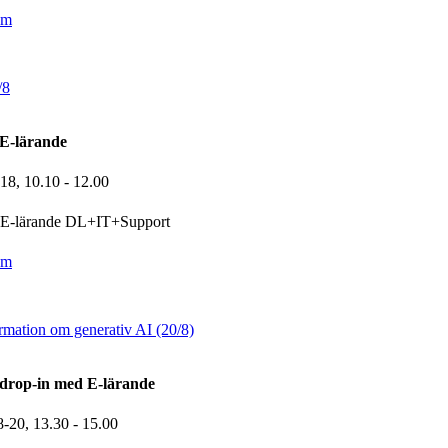
om
/8
E-lärande
-18,
10.10
- 12.00
E-lärande DL+IT+Support
om
rmation om generativ AI (20/8)
drop-in med E-lärande
8-20,
13.30
- 15.00