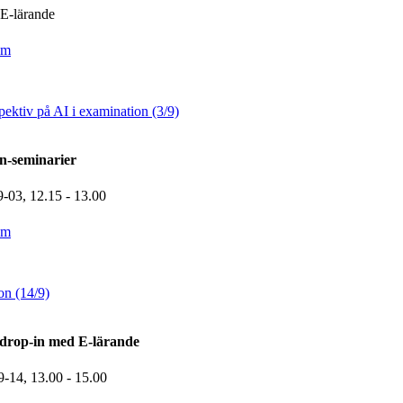
E-lärande
om
pektiv på AI i examination (3/9)
n-seminarier
9-03,
12.15
- 13.00
om
on (14/9)
drop-in med E-lärande
9-14,
13.00
- 15.00