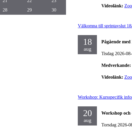
21
22
23
Videolänk:
Zo
28
29
30
Välkomna till sprintavslut 18
18
Pågående med 
aug
Tisdag 2026-08
Medverkande:
Videolänk:
Zo
Workshop: Kursspecifik info
20
Workshop och 
aug
Torsdag 2026-0