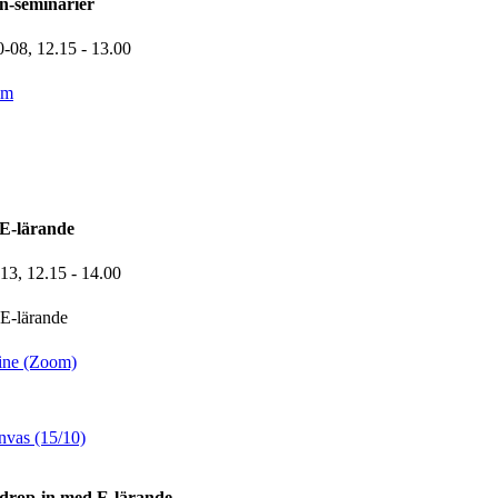
n-seminarier
0-08,
12.15
- 13.00
om
E-lärande
-13,
12.15
- 14.00
E-lärande
ine (Zoom)
nvas (15/10)
drop-in med E-lärande