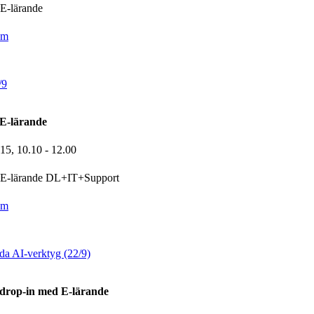
E-lärande
om
/9
E-lärande
-15,
10.10
- 12.00
E-lärande DL+IT+Support
om
a AI-verktyg (22/9)
drop-in med E-lärande