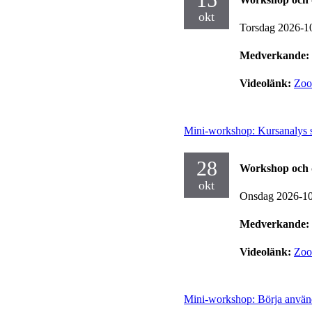
okt
Torsdag 2026-1
Medverkande:
Videolänk:
Zo
Mini-workshop: Kursanalys st
28
Workshop och 
okt
Onsdag 2026-1
Medverkande:
Videolänk:
Zo
Mini-workshop: Börja använd