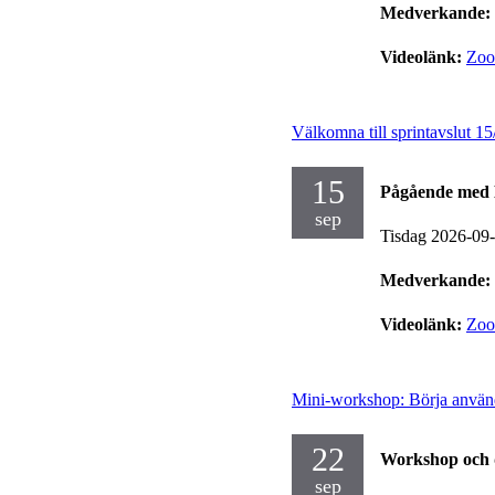
Medverkande:
Videolänk:
Zo
Välkomna till sprintavslut 15
15
Pågående med 
sep
Tisdag 2026-09
Medverkande:
Videolänk:
Zo
Mini-workshop: Börja använd
22
Workshop och 
sep