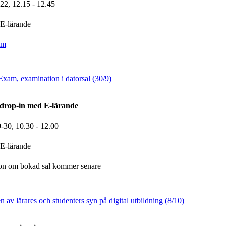
-22,
12.15
- 12.45
E-lärande
om
am, examination i datorsal (30/9)
drop-in med E-lärande
9-30,
10.30
- 12.00
E-lärande
ion om bokad sal kommer senare
 av lärares och studenters syn på digital utbildning (8/10)