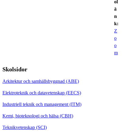
ol
ä
n
k:
Z
o
o
m
Skolsidor
Arkitektur och samhällsbyggnad (ABE)
Elektroteknik och datavetenskap (EECS)
Industriell teknik och management (ITM)
Kemi, bioteknologi och hälsa (CBH)
Teknikvetenskap (SCI)