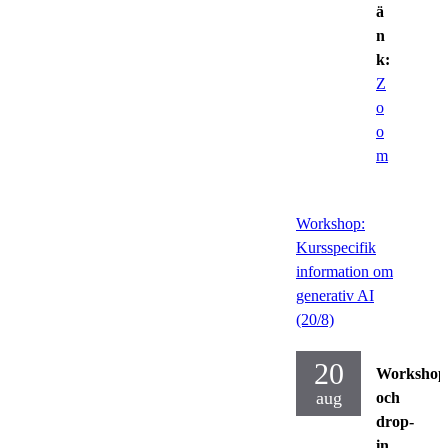
ä
n
k:
Z
o
o
m
Workshop:
Kursspecifik
information om
generativ AI
(20/8)
20
Workshop
aug
och
drop-
in