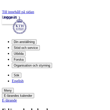
Till innehåll på sidan
Logga in
Intranät
Din anställning
Stöd och service
Utbilda
Forska
Organisation och styrning
Sök
English
Meny
E-lärandes kalender
E-lärande