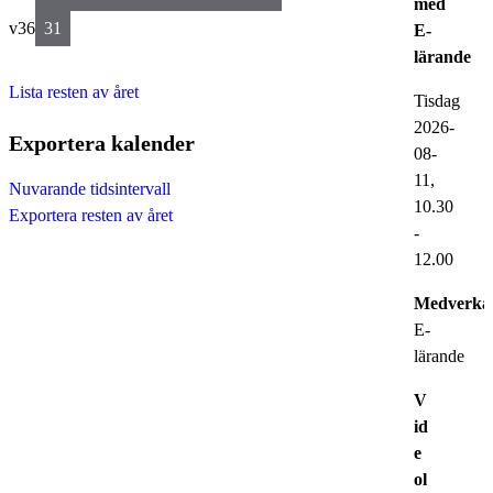
med
v36
31
E-
lärande
Lista resten av året
Tisdag
2026-
Exportera kalender
08-
11,
Nuvarande tidsintervall
10.30
Exportera resten av året
-
12.00
Medverka
E-
lärande
V
id
e
ol