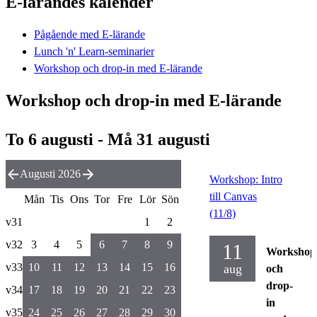
E-lärandes kalender
Pågående med E-lärande
Lunch 'n' Learn-seminarier
Workshop och drop-in med E-lärande
Workshop och drop-in med E-lärande
To 6 augusti - Må 31 augusti
Augusti 2026
Workshop: Intro
till Canvas
Mån
Tis
Ons
Tor
Fre
Lör
Sön
(11/8)
v31
1
2
v32
3
4
5
6
7
8
9
11
Workshop
v33
10
11
12
13
14
15
16
aug
och
drop-
v34
17
18
19
20
21
22
23
in
v35
24
25
26
27
28
29
30