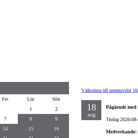
Välkomna till sprintavslut 18
Fre
Lör
Sön
18
Pågående med 
1
2
aug
7
8
9
Tisdag 2026-08
14
15
16
Medverkande: