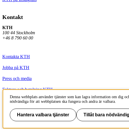
Kontakt
KTH
100 44 Stockholm
+46 8 790 60 00
Kontakta KTH
Jobba på KTH
Press och media
Faktura och betalning KTH
Denna webbplats använder tjänster som kan lagra information om dig och
Om KTH:s webbplatser
nödvändiga för att webbplatsen ska fungera och andra är valbara.
Tillgänglighetsredogörelse
Hantera valbara tjänster
Tillåt bara nödvändig
Till sidans topp