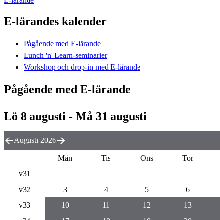
E-lärande
E-lärandes kalender
Pågående med E-lärande
Lunch 'n' Learn-seminarier
Workshop och drop-in med E-lärande
Pågående med E-lärande
Lö 8 augusti - Må 31 augusti
Augusti 2026
Mån
Tis
Ons
Tor
v31
v32
3
4
5
6
v33
10
11
12
13