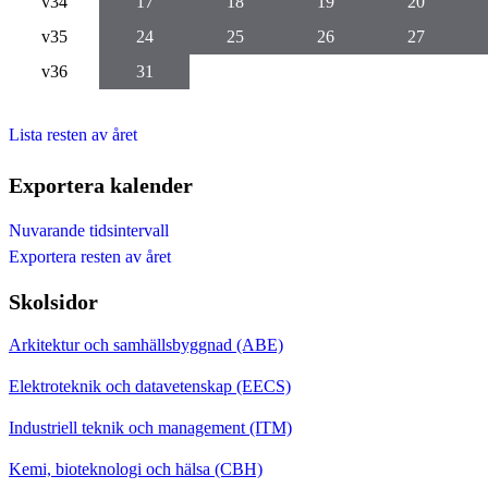
v34
17
18
19
20
v35
24
25
26
27
v36
31
Lista resten av året
Exportera kalender
Nuvarande tidsintervall
Exportera resten av året
Skolsidor
Arkitektur och samhällsbyggnad (ABE)
Elektroteknik och datavetenskap (EECS)
Industriell teknik och management (ITM)
Kemi, bioteknologi och hälsa (CBH)