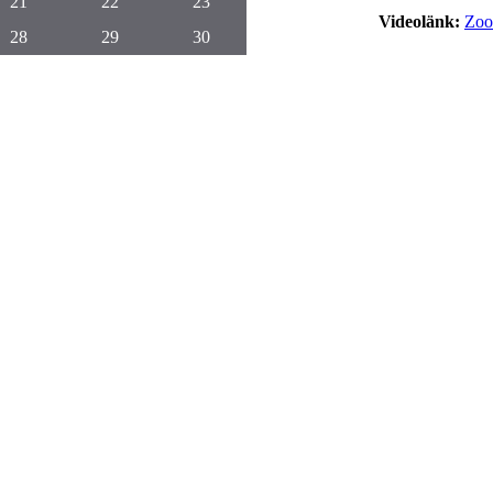
21
22
23
Videolänk:
Zo
28
29
30