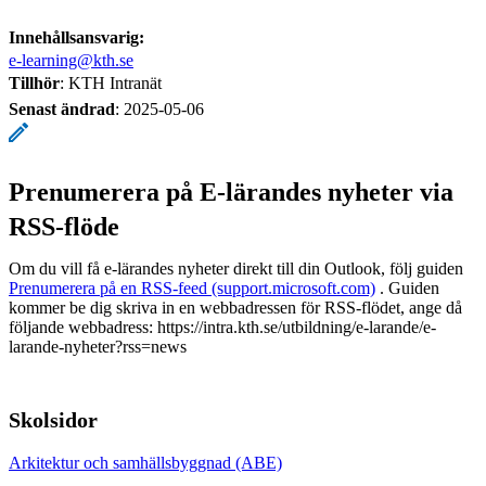
Innehållsansvarig:
e-learning@kth.se
Tillhör
: KTH Intranät
Senast ändrad
:
2025-05-06
Prenumerera på E-lärandes nyheter via
RSS-flöde
Om du vill få e-lärandes nyheter direkt till din Outlook, följ guiden
Prenumerera på en RSS-feed (support.microsoft.com)
. Guiden
kommer be dig skriva in en webbadressen för RSS-flödet, ange då
följande webbadress: https://intra.kth.se/utbildning/e-larande/e-
larande-nyheter?rss=news
Skolsidor
Arkitektur och samhällsbyggnad (ABE)