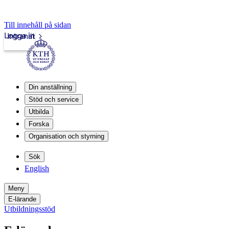
Till innehåll på sidan
Logga in
Intranät
Din anställning
Stöd och service
Utbilda
Forska
Organisation och styrning
Sök
English
Meny
E-lärande
Utbildningsstöd